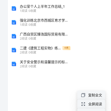
5
经
办公室个人上半年工作总结_1
1
阅读
0
收藏
典
6
强化训练北京市西城区育才学校数学人教版七年级下册数据的收集、整理与描述专项测评试卷
1
阅读
0
收藏
方
广西自贸区臻浩国际贸易有限公司介绍企业发展分析报告
2
阅读
0
收藏
法
二建《建筑工程实物》练习题D卷 含答案
付费
1。
2
阅读
0
收藏
8
在
关于安全警示和温馨提示的标语(精选81句)
2
阅读
0
收藏
找
**
资
料
**
的
复制全文
10
时
全屏阅读