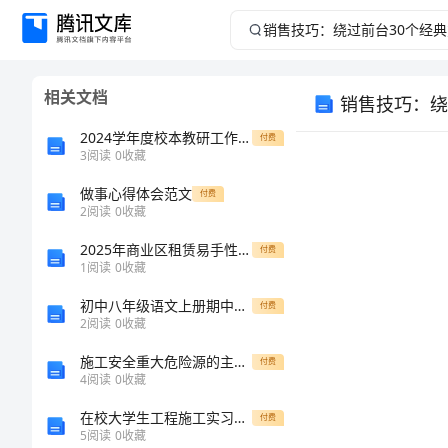
销
售
相关文档
销售技巧：绕
技
2024学年度校本教研工作计划
付费
巧：
3
阅读
0
收藏
做事心得体会范文
绕
付费
1
2
阅读
0
收藏
过
2025年商业区租赁易手性合同
付费
1
阅读
0
收藏
前
2
初中八年级语文上册期中测试卷(及参考答案)
付费
2
阅读
0
收藏
台
施工安全重大危险源的主要类型及成因范文
付费
30
4
阅读
0
收藏
在校大学生工程施工实习报告
4
付费
个
5
阅读
0
收藏