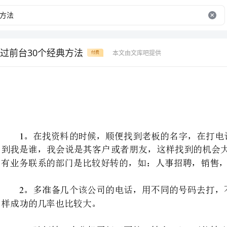
过前台30个经典方法
本文由文库吧提供
付费
。在找资料的时候，顺便找到
/
到我是谁，我会说是其客户或者朋友，这样找到的机会大一些；（装老板朋友
有业务联系的部门是比较好转的，如：人事招聘，销售，市场，广告，采购。）
。多准备几个该公司的电话，
样成功的几率也比较大。
30
。随便转一个分机再问（不按转人工），可能转到业务员那里或人事部
过前台啦，然后就看如何与非前台人员如何沟通了，没准一下转到老总那里，呵呵！
。直接告诉前台建网站有好处，或者做推广的必要性，让她无法拒绝！