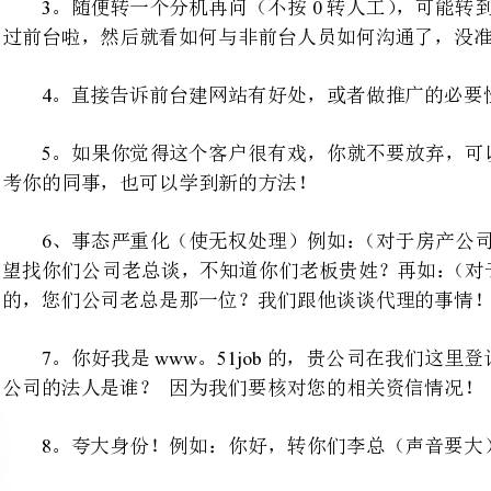
。如果你觉得这个客户很有戏
考你的同事，也可以学到新的方法！
、事态严重化（使无权处理）例如：（对于房产公司）你好，我有一栋楼
望找你们公司老总谈，不知道你们
的，您们公司老总是那一位？我们跟他谈谈代理的事情！
7www51job
。你好我是。的，贵公司在
公司的法人是谁？因为我们要核对您的相关资信情况！
。夸大身份！例如：你好，转你们李总（声音要大）！我是××公司的王总啊！
9A++B
。（我是用了历史上最卑鄙无
好李叔叔在么？我是他的侄子！
A**B**
嘟嘟——转过去了设不知道
大厦上么？我是电力公司的，你
去了对付她们很容易的，只要你有征服他们的欲望，就有办法！）
。威胁法！