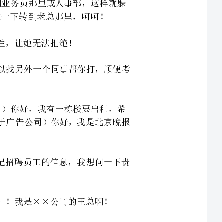
，你就不要放弃，可以找另外一个同事帮你打，顺便考
要出租，希
老板贵姓？再如：（对于广告公司）你好，我是北京晚报
我们这里登记招聘员工的信息，我想问一下贵
耻的两种方法设知道老总姓李：你好这是公司：你
老总姓什么：你好这是公司：你好公司吧，你们在
们这个月的电费有点问题，给我转到行政部嘟嘟——转过