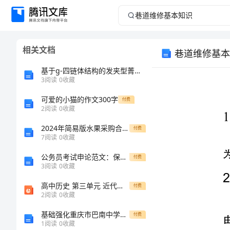
巷
道
相关文档
巷道维修基本
维
基于g-四链体结构的发夹型菁染料超分子组装的设计、合成、机理及应用研究的任务书
修
3
阅读
0
收藏
可爱的小猫的作文300字
基
付费
2
阅读
0
收藏
本
2024年简易版水果采购合同范文
付费
7
阅读
0
收藏
知
公务员考试申论范文：保护绿色环境，经济发展高品位
付费
3
阅读
0
收藏
识
高中历史 第三单元 近代西方资本主义政体的建立 第8课 英国的制度创新课件 岳麓版必修1
付费
巷
2
阅读
0
收藏
道
基础强化重庆市巴南中学物理八年级下册从粒子到宇宙专项攻克试题（含答案解析版）
付费
1
阅读
0
收藏