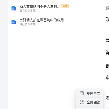
维
励志文章聪明不是人生的必备
付费
修
5
阅读
0
收藏
基
土钉墙支护在深基坑中的应用及施工质量控制
1
阅读
0
收藏
本
知
识
巷
道
维
修
的
复制全文
作
全屏阅读
用