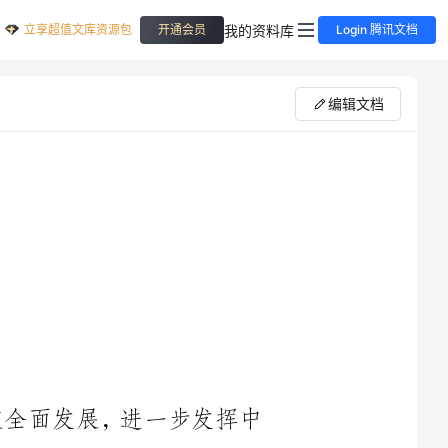
立享超值文库资源包
我的资料库
开通会员
Login 腾讯文档
编辑文档
进学校全面发展，进一步发挥中
形成能上能下的用人机制，为优秀
支精干、高效的学校干__伍，根
精神，结合我校的实际情况，经学