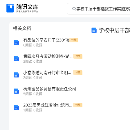
学
校
相关文档
学校中层干部
中
有品位的早安句子(230句)
付费
层
6
阅读
0
收藏
第四次月考滚动检测卷-湖南张家界民族中学数学七年级上册有理数专题测评试题（含答案解析）
干
付费
3
阅读
0
收藏
部
小卷练透河南开封市金明中学物理八年级下册常见的光学仪器章节练习试卷（详解版）
付费
2
阅读
0
收藏
选
杭州蜜品多贸易有限责任公司介绍企业发展分析报告
5
阅读
0
收藏
拔
2023届黑龙江省哈尔滨市尚志市数学八年级第一学期期末调研试题含解析
付费
工
1
阅读
0
收藏
作