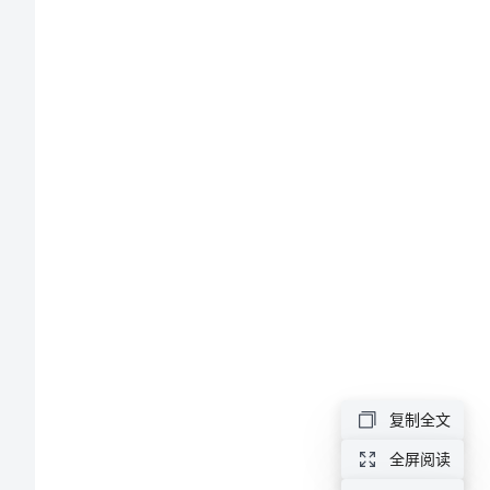
实
公布如下：
施
一、
方
案
中
二、
层
干
部
选
拔
复制全文
三、
工
全屏阅读