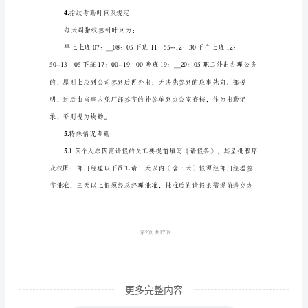
度
动、抠镜面等动作。
标
准
3.
版
复、随意乱刷。
本
3.
1.
制
订
目
的
第1页共
1
为
规
更多完整内容
范