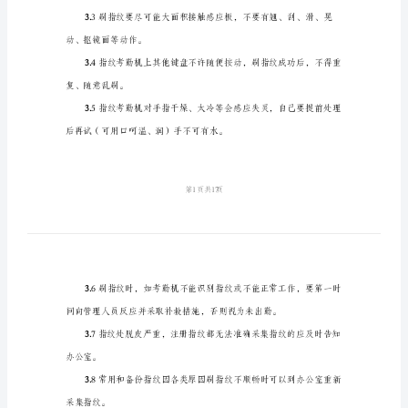
版
本
2.
适用范围
（六
篇）
3.
刷指纹方法和注意事项
指
3.
纹
考
蚀物，确保指纹考勤的一次成功率。
勤
3.
管
理
制
3.