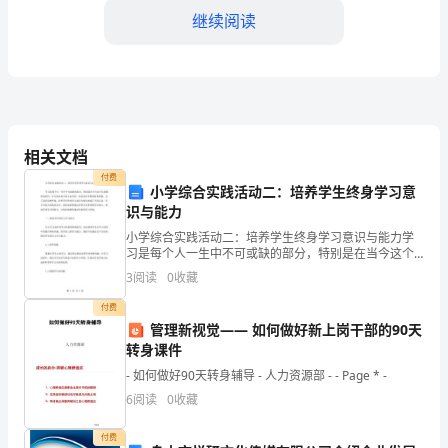
指
继续阅读
纹
考
3.
勤
机
相关文档
付费
的
小学综合实践活动二：培养学生终身学习意
3.
识与能力
使
小学综合实践活动二：培养学生终身学习意识与能力学
办公室。
习是每个人一生中不可或缺的部分，特别是在当今这个
用
信息爆炸的时代，学习的内容不仅丰富多彩，而且也在
3
阅读
0
收藏
不断更新和变换。为了适应这种环境，培养学生终身学
3.
方
习意识与
付费
法
管理新视觉—— 如何做好新上岗干部的90天
采集指纹。
转身课件
和
- 如何做好90天转身辅导 - 人力资源部 - - Page * -
4.
指纹考勤时间及规定
管
6
阅读
0
收藏
理
每天刷指纹签到时间为：
付费