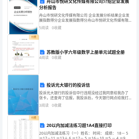
舟山市悦研文化传媒有限公司介绍企业发展
规
分析报告
舟山市悦研文化传媒有限公司 企业发展分析结果企业发
定，
展指数得分企业发展指数得分舟山市悦研文化传媒有限
公司综合得分说明：企业发展指数根据企业规模、企业
本
5
阅读
0
收藏
创新、企业风险、企业活力四个维度对企业发展情况进
行评
着
付费
公
苏教版小学六年级数学上册单元试题全册
4
阅读
0
收藏
平、
录，否则视为缺勤。
公
正、
5.
特殊情况考勤
投诉光大银行的投诉信
公
投诉光大银行的投诉信中行违规没经过我同意给我办了
5.
张卡，还查询了信报，我投诉后，今天银行网点给我打
开
电话，道歉并说经手的大堂是外包人员，如我继续投诉
3
阅读
0
收藏
可能导致她下课，我还如何办，取取消投诉吗8月14日顺
丰邮
的
付费
原
20以内加减法练习题1A4直接打印
20以内加减法练习（一）姓名： 时间： 成绩： 18－ 5
则，
＝17－11 ＝13＋ 6 ＝17－ 5 ＝16－10 ＝5 － 4 ＝9 －