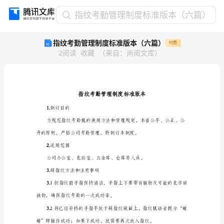
指
指纹考勤管理制度标准版本（六篇）
纹
指纹考勤管理制度标准版本（六篇）
付费
考
2
阅读
收藏
（
来自
：
尚阅文库
）
勤
管
理
制
度
标
1.
制订目的
准