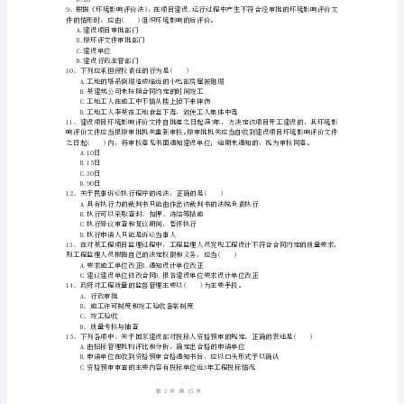
B.承诺必须以书面的形式通知要约人
（附
C.承诺的内容应当与要约的实质性内容一致
D.承诺必须在要约有效期限内作出
答
应当在()提出。
案）
2024
二
C.利用和保护施工用地范围内原有绿色植被
D.临时设施占地面积有效利用率大于90%
建
A.取得建设用地使用权证书
《建
B.建设用地使用权登记
设
C.交付建设用地使用权转让价款
D.建设用地使用权登记信息公示
工
7、中标通知书()具有法律效力。
程
1
15
第页共页
法