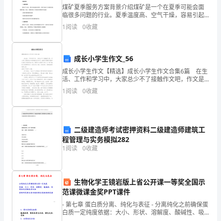
答
煤矿夏季服务方案背景介绍煤矿是一个在夏季可能会面
A.工地的塔吊
临很多问题的行业。夏季温度高、空气干燥，容易引起
案）
B.某建筑公司未按照合同约定的时间竣工
各种事故和健康问题。因此，为了保证煤矿生产的安全
1
阅读
0
收藏
C.工地工人在施工中不慎从楼上掉下来摔伤
和顺利进行，需要制定夏季服务方案。方案内容1. 温度
考
控制
试
成长小学生作文_56
须
成长小学生作文【精选】成长小学生作文合集6篇 在生
活、工作和学习中，大家总少不了接触作文吧，作文是
A.10日
知：
人们把记忆中所存储的有关知识、经验和思想用书面形
1
阅读
0
收藏
B.15日
式表达出来的记叙方式。那要怎么写好作文呢？以下是
C.30日
1、
D.90日
考
二级建造师考试密押资料二级建造师建筑工
试
程管理与实务模拟282
B.执行可以采取查封、扣押、冻结等措施
1
阅读
0
收藏
C.执行异议审查和复议期间，暂停执行
时
D.执行申请人只能是诉讼当事人
间：
生物化学王镜岩版上省公开课一等奖全国示
120
范课微课金奖PPT课件
A.要求施工单位改正B.通知设计单位改正
- 第七章 蛋白质分离、纯化与表征 - 分离纯化之前确保蛋
分
白质一定纯度依据：大小、形状、溶解度、酸碱性、吸
附性及对配体亲和性若要研究蛋白质功效则要求高级结