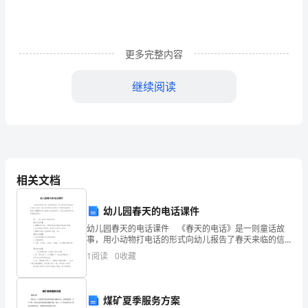
规
及
相
更多完整内容
关
继续阅读
知
A.对招标人和投标人B.只对招标人
识》
C.只对投标人D.对招标人和投标人均不
自
销权。
A.1
我
B.2
相关文档
检
C.5
D.20
幼儿园春天的电话课件
测
幼儿园春天的电话课件 《春天的电话》是一则童话故
件的情形时，应由()组织环境影响的后评价。
A
事，用小动物打电话的形式向幼儿报告了春天来临的信
A.建设项目审批部门
息和春天万物的美好景象。下面是小编整理的幼儿园春
1
阅读
0
收藏
卷
天的电话课件，欢迎大家阅读参考，希望帮助到你。
B.原环评文件审批部门
C.建设单位
（附
D.建设行政主管部门
煤矿夏季服务方案
10、下列应承担侵权责任的行为是()