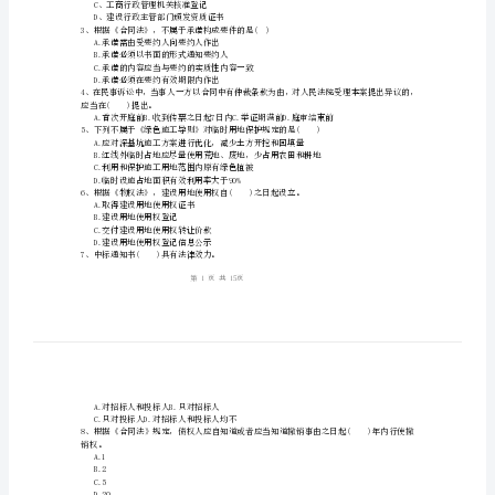
相
关
姓名:_________
知
考号:_________
识》
自
我
B.行为人意思表示真实
C.行为内容合法
检
D.行为形式合法
2、施工企业取得法人资格的时间为()日。
A、注册资金到位
测
B、公司成立
C、工商行政管理机关核准登记
A
D、建设行政主管部门颁发资质证书
3、根据《合同法》，不属于承诺构成要件的是(
卷
A.承诺需由受要约人向要约人作出