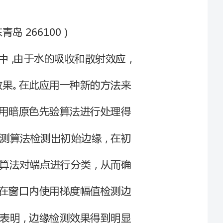
得不到较好的效果。在此应用一种新的方法来
将原始图像使用暗原色先验算法进行处理得
度幅值边缘检测算法检测出初始边缘，在初
means聚类算法对端点进行分类，从而确
为窗口；最后，在窗口内使用梯度幅值检测边
缘。实验结果表明，边缘检测效果得到明显
：TN911.73?34文献标识码：A文章编号：1004?373X