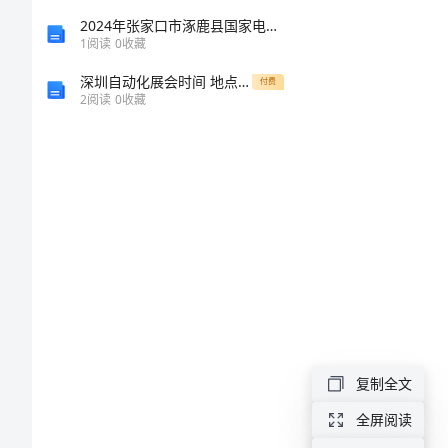
法
2024年张家口市涿鹿县国家电网招聘之文学哲学类考试题库含答案【最新】
1
阅读
0
收藏
水
深圳自动化展会时间 地点 参观攻略 展商
付费
2
阅读
0
收藏
下
图
像
边
的改善。
缘
检
复制全文
测
全屏阅读
基