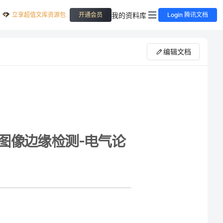
立享超值文库资源包
我的资料库
开通会员
Login 腾讯文档
编辑文档
气论
摘要：边缘检测被广泛用于图像分析与处理中，由于水的吸收和散射效应，