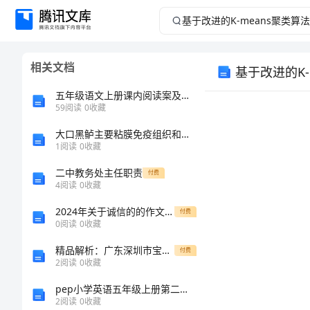
基
于
相关文档
基于改进的K
改
五年级语文上册课内阅读案及答案
进
59
阅读
0
收藏
大口黑鲈主要粘膜免疫组织和细胞的研究及低氧对其的影响的任务书
的
1
阅读
0
收藏
K-
二中教务处主任职责
付费
4
阅读
0
收藏
means
2024年关于诚信的的作文800字
付费
0
阅读
0
收藏
聚
精品解析：广东深圳市宝安中学数学七年级上册期中综合测评必考点解析试题（含详解）
付费
类
2
阅读
0
收藏
pep小学英语五年级上册第二单元单元1-6教案
算
2
阅读
0
收藏