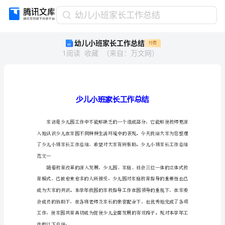
幼
幼儿小班家长工作总结
儿
幼儿小班家长工作总结
付费
小
1
阅读
收藏
（
来自
：
万文网
）
班
家
长
工
作
总
结