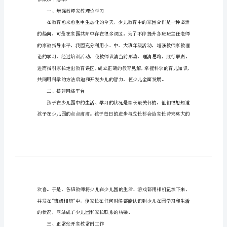
少
儿
小
范文一
班
家
长
工
作
总
结
作做以下总结：
家
访
一、增强教师家教理论学习