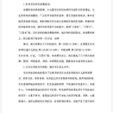
是
少
儿
园
工
作
中
不
二、搭建网络平台
能
够
缺
乏
的