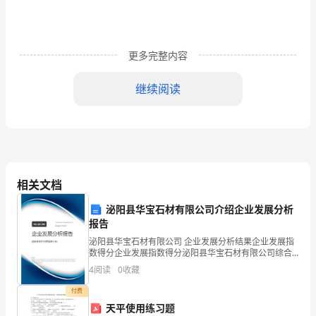
一
个
组
更多完整内容
成
继续阅读
部
分，
它
能
相关文档
够
三、正常张开家教常例工作
泌阳县华宝石材有限公司介绍企业发展分析
报告
使
1.张开家长学校讲课活动。
泌阳县华宝石材有限公司 企业发展分析结果企业发展指
教
数得分企业发展指数得分泌阳县华宝石材有限公司综合
得分说明：企业发展指数根据企业规模、企业创新、企
4
阅读
0
收藏
师
业风险、企业活力四个维度对企业发展情况进行评价。
该企
付费
更
天平使用练习题