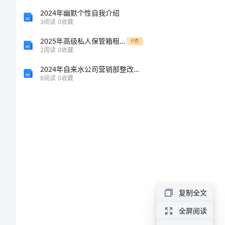
9.
2024年幽默个性自我介绍
3
阅读
0
收藏
《路
9.2.1
9.2.2
2025年高级私人保管箱租赁合同范本
付费
基
2
阅读
0
收藏
9.2.3
施
2024年自来水公司营销部整改措施自查报告
8
阅读
0
收藏
工
9.2.4
技
9.2.5
术》
课
程
标
9.3课程目标
准
复制全文
9.1
全屏阅读
课