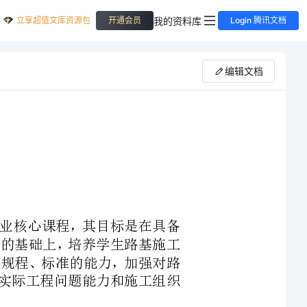
立享超值文库资源包
我的资料库
开通会员
Login 腾讯文档
编辑文档
”的一门专业核心课程，其目标是在具备
论和决策方法的基础上，培养学生路基施工
行施工规范、规程、标准的能力，加强对路
促进学生处理实际工程问题能力和施工组织
“基于路基施工过程的系统化设计”的原
进行以路基施工项目为导向，路基各项施工任务为驱动的课程系统化设计。
课程的总体设计思路：以企业调研为基础，确定工作任务，明确课程目标，