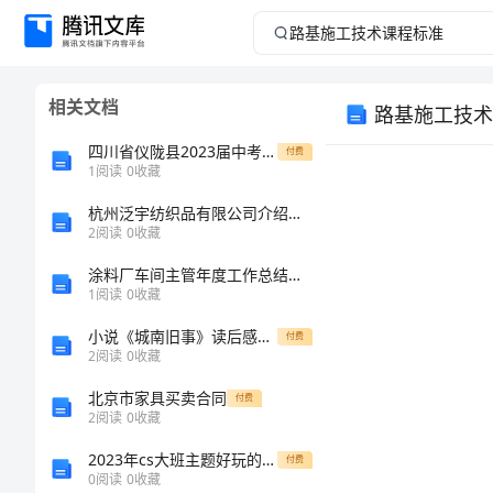
路
基
相关文档
路基施工技术
施
四川省仪陇县2023届中考二模物理试题含解析
付费
工
1
阅读
0
收藏
杭州泛宇纺织品有限公司介绍企业发展分析报告
技
2
阅读
0
收藏
9.
术
涂料厂车间主管年度工作总结范文_1
1
阅读
0
收藏
课
小说《城南旧事》读后感1000字
付费
2
阅读
0
收藏
程
北京市家具买卖合同
付费
标
2
阅读
0
收藏
2023年cs大班主题好玩的身体教案反思
付费
准
0
阅读
0
收藏