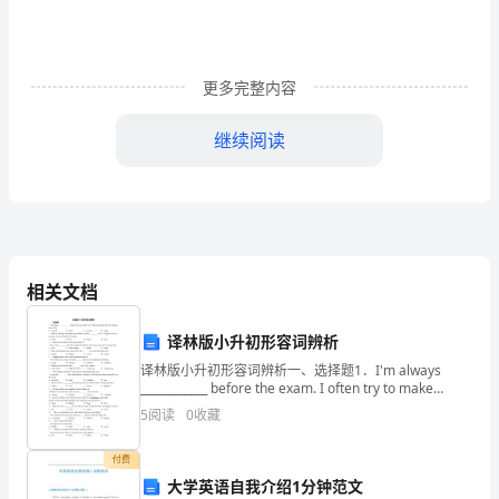
装
产
品
更多完整内容
营
继续阅读
销
策
划
所
相关文档
要
译林版小升初形容词辨析
达
译林版小升初形容词辨析一、选择题1．I'm always
____________ before the exam. I often try to make
到
myself calm down by t
5
阅读
0
收藏
的
付费
目
大学英语自我介绍1分钟范文