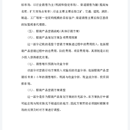
装
产
品
解。
营
(三)、市场机会与问题分析
销
策
划
策划就成功了一半。
目
的
(四)、服装产品营销目标
要
对
本
服