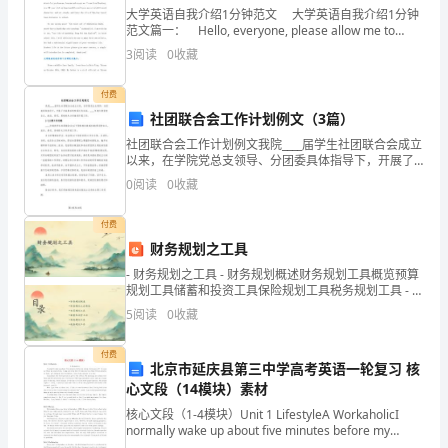
的加盟或者代理商。
标、
大学英语自我介绍1分钟范文 大学英语自我介绍1分钟
范文篇一： Hello, everyone, please allow me to
宗
introduce myself with a minute
3
阅读
0
收藏
旨
付费
树
社团联合会工作计划例文（3篇）
社团联合会工作计划例文我院____届学生社团联合会成立
立
以来，在学院党总支领导、分团委具体指导下，开展了
丰富多彩的校园文化活动，____年我们将坚持自主，放
明
0
阅读
0
收藏
活，务实，突破的大方针继续开展工作。(一)主要
少投入获得最优效果。
确
付费
财务规划之工具
的
(七)、销售增长预测与效益分析
- 财务规划之工具 - 财务规划概述财务规划工具概览预算
观
规划工具储蓄和投资工具保险规划工具税务规划工具 - 财
务规划概述
5
阅读
0
收藏
点
付费
(如：
北京市延庆县第三中学高考英语一轮复习 核
报率等。
心文段（14模块）素材
提
核心文段（1-4模块）Unit 1 LifestyleA WorkaholicI
(八)、服装产品营销方案调整
高
normally wake up about five minutes before my
alarm clock g