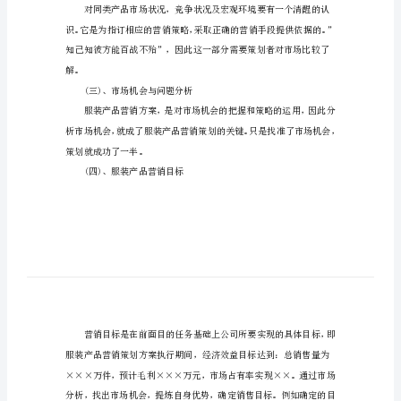
服
装
销
售
(一)、服装产品营销策划目的
工
作
计
划
模
板
(一)、
服