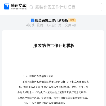
服
服装销售工作计划模板
装
服装销售工作计划模板
付费
销
4
阅读
收藏
（
来自
：
第一文库网
）
售
工
作
计
划
模
板