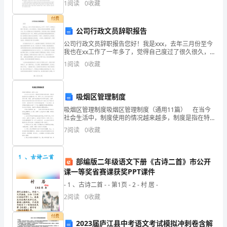
1
阅读
0
收藏
市
付费
场
公司行政文员辞职报告
占
公司行政文员辞职报告您好！我是xxx，去年三月份至今
场的反馈及时对方案进行调整。
我也在xx工作了一年多了，觉得自己度过了很久很久，
有太多的回忆，但是这次是向您来辞职的，我真的不
有
1
阅读
0
收藏
舍，在xx这里做行政工作是我的荣幸，当初来到公司就
一
率;
吸烟区管理制度
扩
吸烟区管理制度吸烟区管理制度（通用11篇） 在当今
大
社会生活中，制度使用的情况越来越多，制度是指在特
定社会范围内统一的、调节人与人之间社会关系的一系
7
阅读
0
收藏
产
列习惯、道德、法律(包括宪法和各种具体法规)、戒律
品
部编版二年级语文下册《古诗二首》市公开
知
课一等奖省赛课获奖PPT课件
- 1 、古诗二首 - - 第1页 - 2 - 村 居 -
名
2
阅读
0
收藏
度;
付费
树
2023届庐江县中考语文考试模拟冲刺卷含解