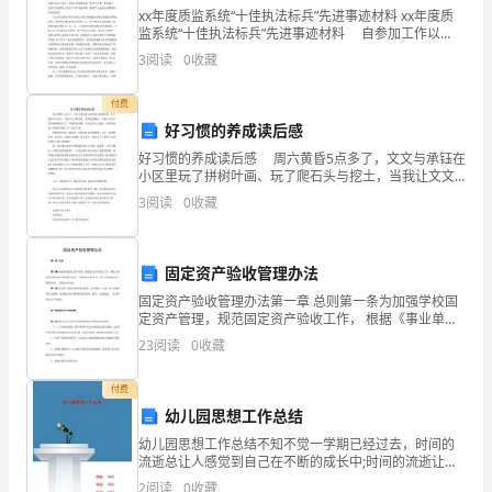
无
xx年度质监系统“十佳执法标兵”先进事迹材料 xx年度质
监系统“十佳执法标兵”先进事迹材料 自参加工作以
4.毛边纸：50张
视
来，他一直奋斗在质量技术监督行政执法工作第一线。
3
阅读
0
收藏
他爱岗敬业，扎实工作，在行政执法工作岗位上，
5.墨盒：5个
书
付费
(三)邀请评委
法
好习惯的养成读后感
(四)选拔主持人
艺
好习惯的养成读后感 周六黄昏5点多了，文文与承钰在
小区里玩了拼树叶画、玩了爬石头与挖土，当我让文文
喝水时，承钰也想喝水，可是文文周六那天咳嗽很厉害
术
3
阅读
0
收藏
了，不敢给承钰喝。于是让贤上去拿水，同时贤也把＜
米
和
九、比赛内容及要求
理
固定资产验收管理办法
固定资产验收管理办法第一章 总则第一条为加强学校固
论
(二)比赛要求
定资产管理，规范固定资产验收工作， 根据《事业单位
国有资产管理暂行办法》（财政部令第36号）和《学 校
23
阅读
0
收藏
知
固定资产管理办法》，特制定本办法。第二条 固定资
识
付费
项。
幼儿园思想工作总结
的
幼儿园思想工作总结不知不觉一学期已经过去，时间的
流逝总让人感觉到自己在不断的成长中;时间的流逝让人
现
作品。
感觉到要学的东西实在是太多了;时间的流逝让人在不断
2
阅读
0
收藏