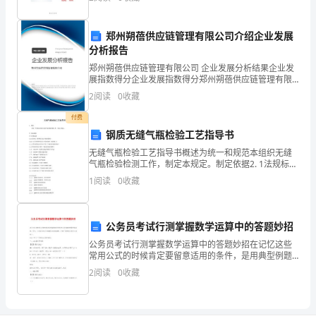
的总结自己的一学期的情况!现在，我总结一些自己的情
状,
况
3.三片选手名额分配
郭
郑州朔蓓供应链管理有限公司介绍企业发展
分析报告
南
笔类书法比赛
郑州朔蓓供应链管理有限公司 企业发展分析结果企业发
展指数得分企业发展指数得分郑州朔蓓供应链管理有限
村
公司综合得分说明：企业发展指数根据企业规模、企业
(三)比赛流程
2
阅读
0
收藏
创新、企业风险、企业活力四个维度对企业发展情况进
村
行评
付费
委
钢质无缝气瓶检验工艺指导书
无缝气瓶检验工艺指导书概述为统一和规范本组织无缝
会
气瓶检验检测工作，制定本规定。制定依据2. 1法规标准
1.2.1国务院《特种设备安全监察条例》1.2.2《江苏省特
举
1
阅读
0
收藏
种设备安全监察条例（修改版）》1. 2
办
公务员考试行测掌握数学运算中的答题妙招
本
公务员考试行测掌握数学运算中的答题妙招在记忆这些
次
常用公式的时候肯定要留意适用的条件，是用典型例题
进展训练；另外，公式结论的记忆精确性也极其重要，
2
阅读
0
收藏
书
记错了固然得分就无从谈起了。以以下举了一些常见公
式和
法