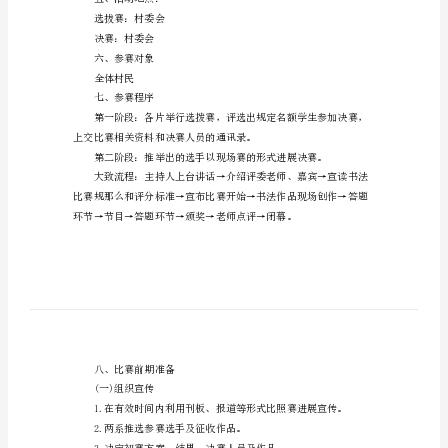
社
本次书法比赛。书法比赛的目
区
书
法
强个人修养，展现个人魅力。
比
赛
筹
四、活动时间
划
方
20**年12月28日决赛
案
五、活动地点：
一、
选拔赛：村委会
决赛：村委会