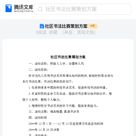
社
社区书法比赛策划方案
区
社区书法比赛策划方案
付费
书
3
阅读
收藏
（
来自
：
贤阅文档
）
法
比
赛
策
划
方
二、活动目的：
案