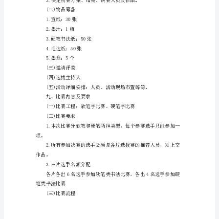
活
动
六、参赛对象
名
全体村民
称：
七、参赛程序
积
前
人
之
学，
浴
墨
林
之