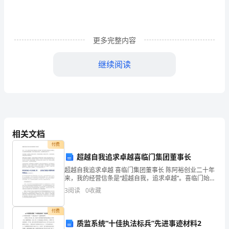
风
二、
更多完整内容
活
继续阅读
动
八、比赛前期准备
目
(一)组织宣传
的：
相关文档
2.两系推选参赛选手及征
针
付费
超越自我追求卓越喜临门集团董事长
对
超越自我追求卓越 喜临门集团董事长 陈阿裕创业二十年
(二)物品筹备
当
来，我的经营信条是“超越自我，追求卓越”。喜临门始终
在赶国际家具业的潮头，牢牢地把握住潮流的脉搏，不
1.宣纸：30张
3
阅读
0
收藏
代
断引进国际先进技术，实现规模化标准化生产。
2.墨汁：1瓶
人
付费
质监系统“十佳执法标兵”先进事迹材料2
3.硬笔书法纸：50张