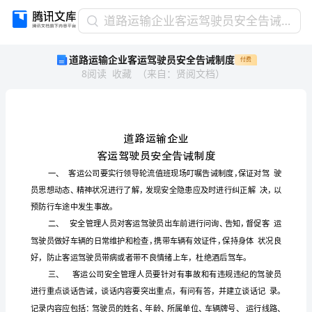
道
道路运输企业客运驾驶员安全告诫制度
路
道路运输企业客运驾驶员安全告诫制度
付费
运
8
阅读
收藏
（
来自
：
贤阅文档
）
输
企
业
客
运
驾
驶