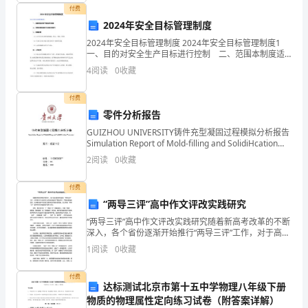
度
付费
2024年安全目标管理制度
一、
2024年安全目标管理制度 2024年安全目标管理制度1
一、目的对安全生产目标进行控制 二、范围本制度适
客
用于本单位范围内 三、管理职责 （1）安全办负责本
4
阅读
0
收藏
制度的编制、修订、督促、检查； （
运
付费
公
零件分析报告
司
GUIZHOU UNIVERSITY铸件充型凝固过程模拟分析报告
Simulation Report of Mold-filling and SolidiHcation
要
Processes班级：成型11
2
阅读
0
收藏
实
付费
行
“两导三评”高中作文评改实践研究
“两导三评”高中作文评改实践研究随着新高考改革的不断
领
深入，各个省份逐渐开始推行“两导三评”工作，对于高中
作文的评价方式和标准进行了更加科学、严格和系统的
导
1
阅读
0
收藏
规范，从而推进高中生的语文素养和写作能力的提高。
轮
付费
达标测试北京市第十五中学物理八年级下册
流
物质的物理属性定向练习试卷（附答案详解）