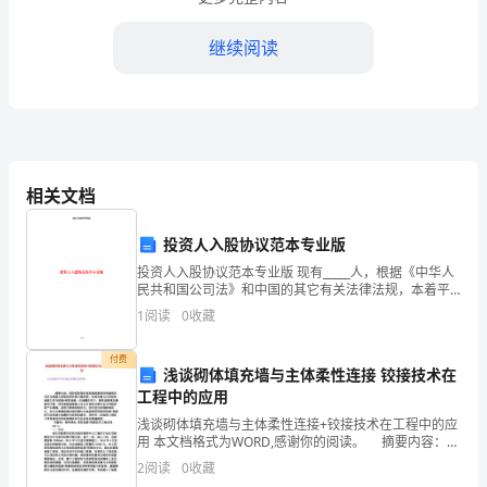
输
企
继续阅读
业
客
运
驾
相关文档
驶
投资人入股协议范本专业版
员
投资人入股协议范本专业版 现有_____人，根据《中华人
民共和国公司法》和中国的其它有关法律法规，本着平
安
等互利的原则，通过友好协商，同意在中华人民共和国
1
阅读
0
收藏
________市共同投资成立有限责任公
制车速，确保安全。
全
付费
浅谈砌体填充墙与主体柔性连接 铰接技术在
告
工程中的应用
诫
浅谈砌体填充墙与主体柔性连接+铰接技术在工程中的应
用 本文档格式为WORD,感谢你的阅读。 摘要内容：现
制
阶段我国多高层建筑最常用的建筑形式多为混凝土框架
2
阅读
0
收藏