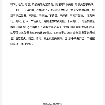
员
安
预防行车途中发生事故。
全
告
诫
制
度
道
路
运
更多完整内容