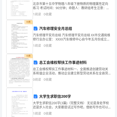
北京市第十五中学物理八年级下册物质的物理属性定向
值
练习 考试时间：90分钟；命题人：教研组考生注意：
1、本卷分第I卷（选择题）和第Ⅱ卷（非选择题）两部
班
1
阅读
0
收藏
分，满分100分，考试时间90分钟2、答卷前，考生务
现
付费
汽车修理安全月总结
场
汽车修理平安月总结 汽车修理平安月总结 XX市交通局维
修行业办公室： XXXX汽车维修中心自今年五月份成立以
叮
来，就平安生产做了一系列的工作，全年平安生产工作
1
阅读
0
收藏
顺利进行，具体实施方案如下： 一、 设置平安
嘱
付费
告
总工会维权帮扶工作事迹材料
诫
总工会维权帮扶工作事迹材料一、全面推进创建劳动关
系和谐企业活动，推动企业建立新型劳动关系在全县劳
制
动关系和谐企业创建活动开展后，镇总工会及时向镇党
0
阅读
0
收藏
委、政府汇报，提出了开展活动的实施意见。镇党委、
政府高度
度，
保
大学生求职信200字
大学生求职信200字(3篇)（完整文档） 无论是身处学校
证
还是步入社会，大家都尝试过写作吧，借助写作也可以
提高我们的语言组织能力。相信许多人会觉得范文很难
1
阅读
0
收藏
对
写？接下来我就给