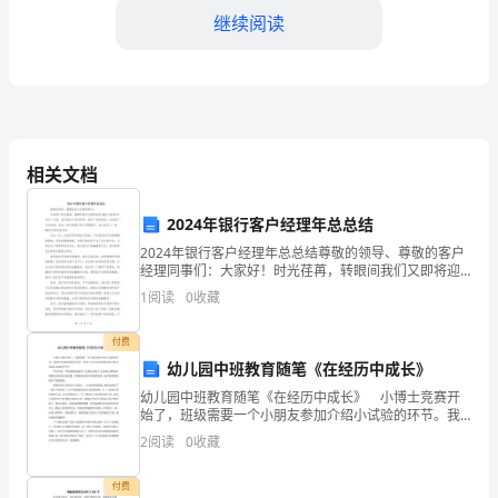
幸
继续阅读
福
就
在
我
相关文档
最伟大的爱！母爱让我幸福！
们
2024年银行客户经理年总总结
身
2024年银行客户经理年总总结尊敬的领导、尊敬的客户
1.
经理同事们：大家好！时光荏苒，转眼间我们又即将迎
边，
来2024年的年末。在这一年里，我们经历了风风雨雨，
1
阅读
0
收藏
面对了诸多挑战，也收获了许多成绩。在此，我代表银
2.
在
付费
3.
我
幼儿园中班教育随笔《在经历中成长》
4.
幼儿园中班教育随笔《在经历中成长》 小博士竞赛开
们
始了，班级需要一个小朋友参加介绍小试验的环节。我
5.
和丹丹老师商量后决定，把这个任务交给班级里的小机
点
2
阅读
0
收藏
灵mdash;mdash;李宏宇。 李宏宇是一个特别
6.
点
付费