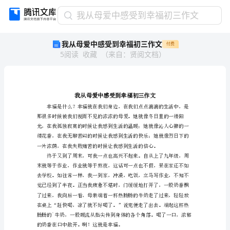
我
我从母爱中感受到幸福初三作文
从
我从母爱中感受到幸福初三作文
付费
母
5
阅读
收藏
（
来自
：
贤阅文档
）
爱
中
感
受
到
幸
福