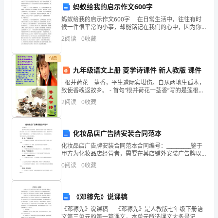
7.
蚂蚁给我的启示作文600字
滴
蚂蚁给我的启示作文600字 在日常生活中，往往有时
8.
滴
候一件很平常的小事，却能铭记在我们的心中，因为你
或许能从中得到启发，悟出一些人生的哲理。只要你细
2
阅读
0
收藏
模板,内容仅供参考
的
心观察和思考，你会发现平时你从来没有注意到的地
方，
生
付费
九年级语文上册 菱学诗课件 新人教版 课件
活
- 根并荷花一茎香，平生遭际实堪伤。自从两地生孤木，
致使香魂返故乡。 - 首句“根并荷花一茎香”写的是莲根荷
中，
花同长在一根茎上，一样芳香。荷花也称莲花，这里暗
2
阅读
0
收藏
示香菱原名英莲
是
那
化妆品店广告牌安装合同范本
很
化妆品店广告牌安装合同范本合同编号：__________鉴于
甲方为化妆品店经营者，需要在其店铺外安装广告牌以
多
进行商品宣传；乙方具有广告牌安装的专业技术和服务
0
阅读
0
收藏
能力，愿意为甲方提供广告牌安装服务。为了明确
时
候
《邓稼先》说课稿
《邓稼先》说课稿 《邓稼先》是人教版七年级下册语
被
文第三单元的第一篇课文，本单元所选课文大多是记