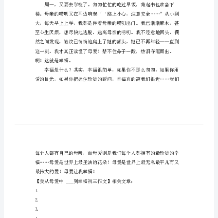
初
三
作
文
我
从
母
爱
中
的奶香在口中散开。啊！这
感
受