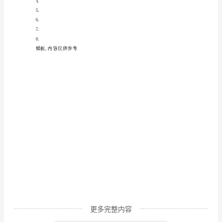
到
幸
福
初
三
作
啊！这就是幸福。
文
幸
福
是
什
更多完整内容
么？