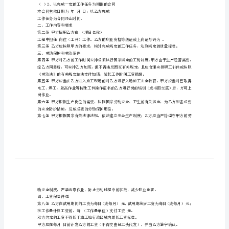
乙方:性别:电话:
书
居民身份证号码:
家庭住址:邮政编码:
建
户口所在地:省（市）区（县）乡镇村
筑
企
共同
业
用
遵守本合同所列条款。
工
一、劳动合同期限
劳
第一条劳动合同期限（甲乙双方选择适用）
动
（）1、有固定期限劳动合同
合
日）。
同
（）2、以完成一定的工作任务为期限的合同
本合同生效日期为年月日；以乙方完成
书
工作任务为合同终止时间。