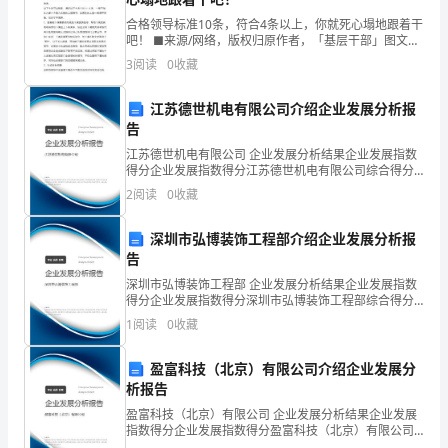
五、劳动纪律和劳
乙
合格领导标准10条，符合4条以上，你就死心塌地跟着干
吧！ ■来源/网络，版权归原作者，「基层干部」图文整
方:
合判断一个上级领导是否可被自己用一生的时间去追
3
阅读
0
收藏
随，是一件非常值得慎重考虑的事情。他不仅仅关
（一）在试用期间被证明不符合录用条件的；
性
江苏德世机电有限公司介绍企业发展分析报
别:
告
江苏德世机电有限公司 企业发展分析结果企业发展指数
电
得分企业发展指数得分江苏德世机电有限公司综合得分
说明：企业发展指数根据企业规模、企业创新、企业风
（五）被依法追究刑事责任的。
话:
2
阅读
0
收藏
险、企业活力四个维度对企业发展情况进行评价。该企
业的
居
（一）在试用期内的；
深圳市弘博装饰工程部介绍企业发展分析报
告
民
深圳市弘博装饰工程部 企业发展分析结果企业发展指数
身
得分企业发展指数得分深圳市弘博装饰工程部综合得分
说明：企业发展指数根据企业规模、企业创新、企业风
1
阅读
0
收藏
险、企业活力四个维度对企业发展情况进行评价。该企
份
擅自变更、解除、终止本合同。
业的
六、违约责任、劳动争议处理及其它
盈富科技（北京）有限公司介绍企业发展分
证
析报告
号
盈富科技（北京）有限公司 企业发展分析结果企业发展
指数得分企业发展指数得分盈富科技（北京）有限公司
码
综合得分说明：企业发展指数根据企业规模、企业创