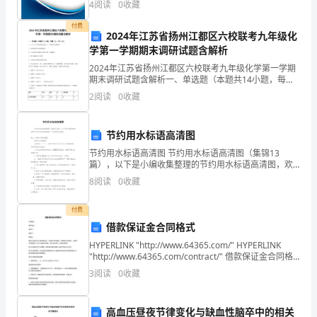
4
阅读
0
收藏
新、企业风险、企业活力四个维度对企业发展情况进行
:
评价。
付费
2024年江苏省扬州江都区六校联考九年级化
家
起15日向人民法院起诉。
学第一学期期末调研试题含解析
庭
2024年江苏省扬州江都区六校联考九年级化学第一学期
期末调研试题含解析一、单选题（本题共14小题，每题1
有同等法律效力。
分，共14分）1、5月12日是全国防灾减灾日，下列做法
住
2
阅读
0
收藏
正确的是（ ）A．高层楼房着火乘电梯逃生
址:
节约用水标语高清图
邮
节约用水标语高清图 节约用水标语高清图（集锦13
篇），以下是小编收集整理的节约用水标语高清图，欢
政
迎阅读与借鉴。篇1：悲伤句子高清图 悲伤句子高清图
8
阅读
0
收藏
总有那么一个人，徘徊于你心
编
付费
码:
借款保证金合同格式
户
HYPERLINK "http://www.64365.com/" HYPERLINK
"http://www.64365.com/contract/" 借款保证金合同格
口
式合同编号：签约地点：贷款
3
阅读
0
收藏
所
高血压昼夜节律变化与缺血性脑卒中的相关