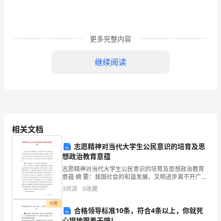
号:
资
更多完整内容
质
等
继续阅读
级:
四、工资保险待遇
在
川
通
相关文档
讯
志愿精神对当代大学生公民意识的培育及思
想政治教育意蕴
地
志愿精神对当代大学生公民意识的培育及思想政治教育
意蕴 摘 要：我国社会的和谐发展、文明进步离不开广大
甲乙双方对工资支付的其他约定
址:
青年的志愿行动和志愿精神。大学生投身志愿服务，积
3
阅读
0
收藏
极践行志愿精神，不仅体现了其对于社会责任和义务
邮
付费
合格领导标准10条，符合4条以上，你就死
编:
有关规定执行。
心塌地跟着干吧！