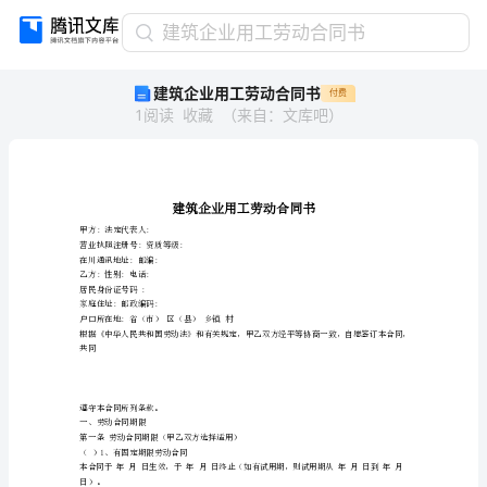
建
建筑企业用工劳动合同书
筑
建筑企业用工劳动合同书
付费
企
1
阅读
收藏
（
来自
：
文库吧
）
业
用
工
劳
动
合
甲方:法定代表人:
营业执照注册号:资质等级:
同
在川通讯地址:邮编: