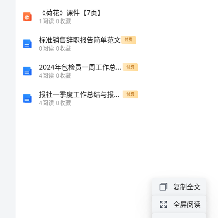
新
《荷花》课件【7页】
1
阅读
0
收藏
排
标准销售辞职报告简单范文
付费
0
阅读
0
收藏
名
2024年包检员一周工作总结范文
付费
4
阅读
0
收藏
（一
报社一季度工作总结与报社主管会计财务总结汇编
付费
览
4
阅读
0
收藏
表）
全
国
烟
复制全文
草
全屏阅读
专