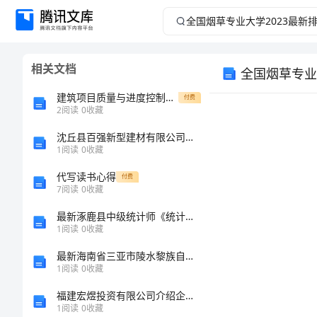
全
国
相关文档
全国烟草专业
烟
建筑项目质量与进度控制研究【开题报告】
付费
草
2
阅读
0
收藏
沈丘县百强新型建材有限公司介绍企业发展分析报告
专
1
阅读
0
收藏
业
代写读书心得
付费
7
阅读
0
收藏
大
最新涿鹿县中级统计师《统计基础知识理论及相关知识》高分冲刺试题（附答案及解析）
1
阅读
0
收藏
学
最新海南省三亚市陵水黎族自治县中级统计师《统计基础知识理论及相关知识》深度预测试卷含解析
2023
1
阅读
0
收藏
全国排名
福建宏煜投资有限公司介绍企业发展分析报告
最
1
阅读
0
收藏