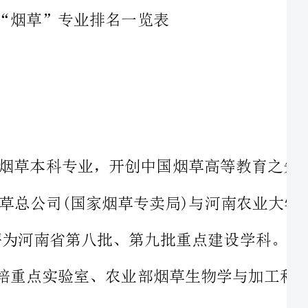
1975年，河南农业大学在全国率先开办烟草本科专业，开创中国烟草高等教育之先河。2008年学
校院系调整，成立烟草学院。2009年中国烟草总公司(国家烟草专卖局)与河南农业大学签订战略合作
框架协议，共建烟草学院。烟草学学科被评为河南省第八批、第九批重点建设学科。学院建有国家烟
草栽培生理生化研究基地、烟草行业烟草栽培重点实验室、农业部烟草生物学与加工科学观测实验站
学院现设有烟草、食品科学与工程(烟草工程)和香料香精技术与工程等3个本科专业;建有烟草
学、烟草科学与工程、农艺与种业(烟草方向)、生物与医药(烟草工程方向)等4个烟草类硕士点，1个
烟草学博士点。拥有学士、硕士、博士和博士后完整的高等教育人才培养体系。其中，烟草专业入选
国家级一流本科专业建设点，被评为国家级特色专业、河南省一流专业;烟草工程硕士点被评为“河南