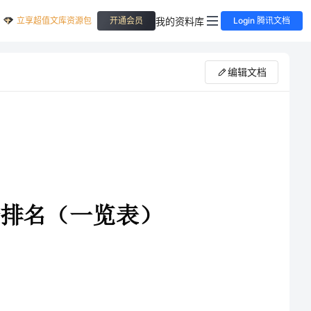
立享超值文库资源包
我的资料库
开通会员
Login 腾讯文档
编辑文档