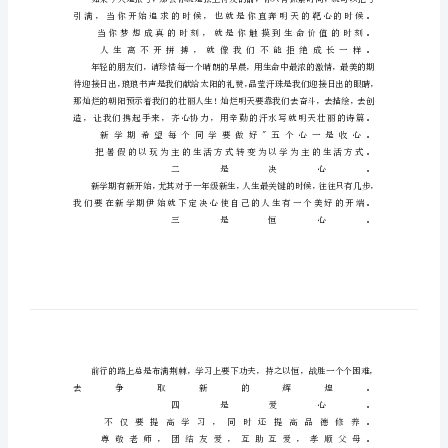
班
主
任
开
学
第
一
天
讲
话