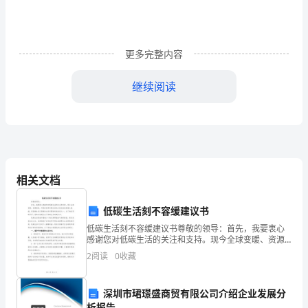
第
一
更多完整内容
天
讲
继续阅读
话
稿
亲
爱
相关文档
的
低碳生活刻不容缓建议书
同
低碳生活刻不容缓建议书尊敬的领导：首先，我要衷心
感谢您对低碳生活的关注和支持。现今全球变暖、资源
学
短缺、环境污染等问题已经成为我们面临的重大挑战，
2
阅读
0
收藏
而低碳生活正是解决这些问题的有效途径之一。为了响
应您的号
们
深圳市珺璟盛商贸有限公司介绍企业发展分
新
析报告