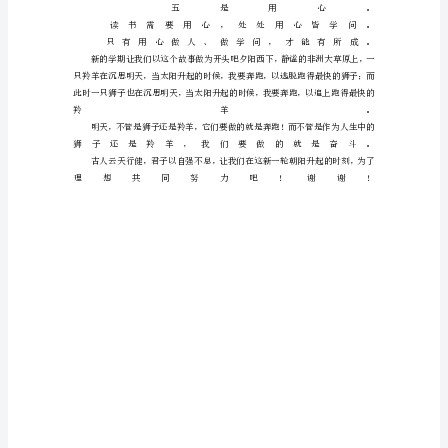
稿
2024
年
秋
新
学
期
班
主
任
开
学