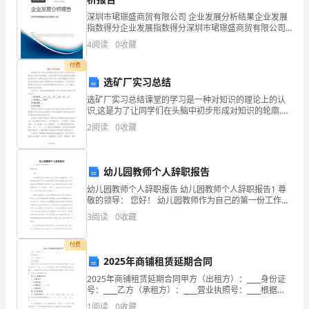
的
深圳市珺璟盛商贸有限公司 企业发展分析结果企业发展
指数得分企业发展指数得分深圳市珺璟盛商贸有限公司
一
综合得分说明：企业发展指数根据企业规模、企业创
4
阅读
0
收藏
新、企业风险、企业活力四个维度对企业发展情况进行
评价。
学
付费
选矿厂实习总结
期
选矿厂实习总结课堂的学习是一种对知识的理论上的认
开
识,这是为了让同学们在头脑中初步形成对知识的轮廓.人
们在实际生产中得出的经验总结与概括,就是理论知识,它
2
阅读
0
收藏
最终要付诸于实践,以便人们更好地理解和运用争取更
始
了，
幼儿园教师个人辞职报告
我
幼儿园教师个人辞职报告 幼儿园教师个人辞职报告1 尊
敬的领导： 您好！ 幼儿园教师作为自己的第一份工作有
们
着十分重要的含义，无论是园领导在教学工作中的帮助
3
阅读
0
收藏
还是家长的配合都能够让我从中
回
付费
到
2025年商铺租赁延期合同
老
2025年商铺租赁延期合同甲方（出租方）：____身份证
号：____乙方（承租方）：____营业执照号：____根据
《中华人民共和国合同法》及有关法律法规的规定，甲
教
1
阅读
0
收藏