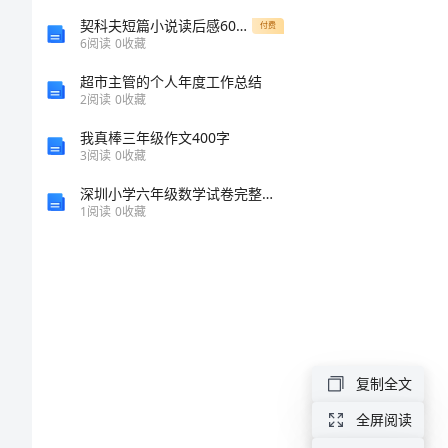
探
契科夫短篇小说读后感600字
付费
6
阅读
0
收藏
究
超市主管的个人年度工作总结
2
阅读
0
收藏
来
我真棒三年级作文400字
华
3
阅读
0
收藏
留
深圳小学六年级数学试卷完整答案
1
阅读
0
收藏
学
生
跨
文
化
复制全文
适
全屏阅读
应