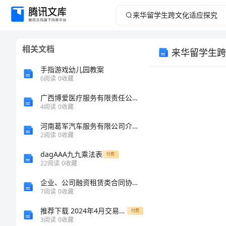
来
华
相关文档
来华留学生跨
留
手指游戏幼儿园教案
学
6
阅读
0
收藏
广西博爱医疗服务有限责任公司介绍企业发展分析报告
生
4
阅读
0
收藏
跨
河南葛军汽车服务有限公司介绍企业发展分析报告
2
阅读
0
收藏
文
dagAAA九九乘法表
付费
22
阅读
0
收藏
化
企业、公司融资租赁类合同协议范本
适
7
阅读
0
收藏
推荐下载 2024年4月交易黄道吉日查询一览表
付费
应
3
阅读
0
收藏