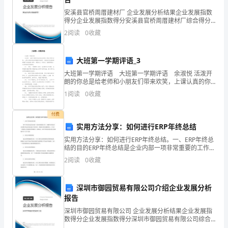
XX
安溪县官桥周厝建材厂 企业发展分析结果企业发展指数
橡
得分企业发展指数得分安溪县官桥周厝建材厂综合得分
说明：企业发展指数根据企业规模、企业创新、企业风
2
阅读
0
收藏
塑
险、企业活力四个维度对企业发展情况进行评价。该企
业的
有
大班第一学期评语_3
限
大班第一学期评语 大班第一学期评语 余淑悦 活泼开
朗的你总是给老师和小朋友们带来欢笑，上课认真的你
公
是老师最喜欢的孩子，但是我们老是做事情慢吞吞的就
1
阅读
0
收藏
像小蜗牛，希望长大一岁的你，能做事情快一点老师
司，
付费
感
实用方法分享：如何进行ERP年终总结
实用方法分享：如何进行ERP年终总结。一、ERP年终总
谢
结的目的ERP年终总结是企业内部一项非常重要的工作，
其最终目的是对企业整年的运营状况进行全面分析，挖
2
阅读
0
收藏
您
掘其中的问题和优点，并为下一阶段的工作提供参考
在
深圳市御园贸易有限公司介绍企业发展分析
百
报告
深圳市御园贸易有限公司 企业发展分析结果企业发展指
忙
数得分企业发展指数得分深圳市御园贸易有限公司综合
得分说明：企业发展指数根据企业规模、企业创新、企