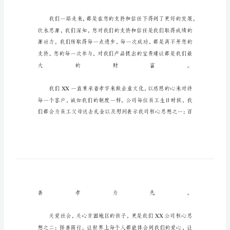
秋
节
给
客
户
感
谢
信
范
文