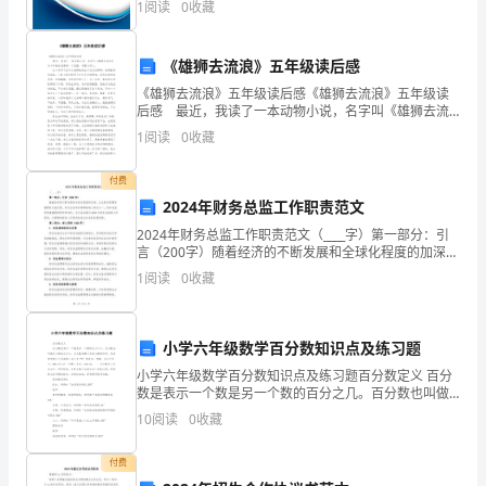
1
阅读
0
收藏
之
业风险、企业活力四个维度对企业发展情况进行评价。
该企
中
《雄狮去流浪》五年级读后感
抽
《雄狮去流浪》五年级读后感《雄狮去流浪》五年级读
后感 最近，我读了一本动物小说，名字叫《雄狮去流
出
浪》。这本书教会我要做一个坚强、有毅力的人。 这
1
阅读
0
收藏
本书写了五只小雄狮被赶出了自己的狮群，被逼着到处
时
付费
间
2024年财务总监工作职责范文
2024年财务总监工作职责范文（____字）第一部分：引
来
言（200字）随着经济的不断发展和全球化程度的加深，
企业财务管理的重要性日益凸显。作为企业财务管理的
看
1
阅读
0
收藏
核心岗位之一，财务总监承担着重要的职责和角色
我
小学六年级数学百分数知识点及练习题
这
小学六年级数学百分数知识点及练习题百分数定义 百分
封
数是表示一个数是另一个数的百分之几。百分数也叫做
百分率或百分比。百分数通常不写成分数的形式，而在
10
阅读
0
收藏
信，
原来的分子后面加上百分号“%”来表示。例如：百分之九
让
付费