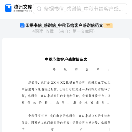
条
条据书信_感谢信_中秋节给客户感谢信范文
据
条据书信_感谢信_中秋节给客户感谢信范文
付费
书
4
阅读
收藏
（
来自
：
第一文库网
）
信
_
感
谢
信
_
中