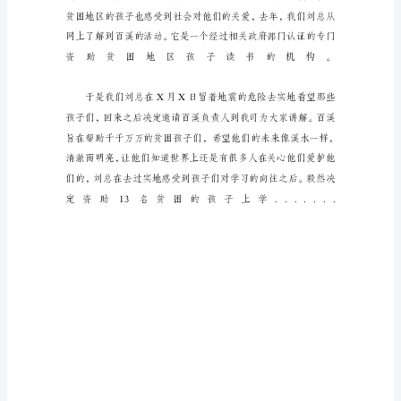
中
秋
节
给
客
户
感
谢
信
范
文