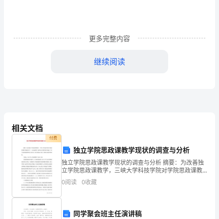
师
一
年
更多完整内容
的
继续阅读
工
作
结
束
相关文档
了，
付费
独立学院思政课教学现状的调查与分析
为
独立学院思政课教学现状的调查与分析 摘要：为改善独
立学院思政课教学，三峡大学科技学院对学院思政课教
了
学现状展开了一次问卷调查。笔者对此次调查的结果进
0
阅读
0
收藏
行了多个层面和角度的统计和分析，并在此基础上提出
更
好
同学聚会班主任演讲稿
胸怀、有志远的人。