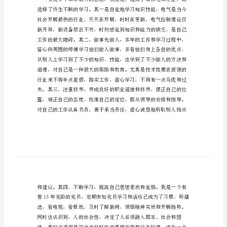
2
参考!
202X
技
师
个
和引导今后的工作、学习、生活。
人
技
术
工
备的更新改造任务。
作
总
结