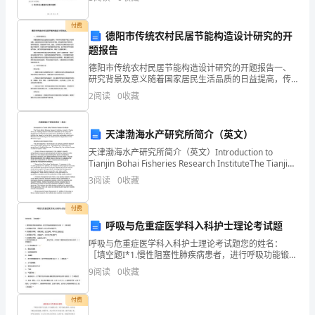
整理项目和成本数据，用于财务核算和决策分析。
作
付费
德阳市传统农村民居节能构造设计研究的开
方
题报告
案，
德阳市传统农村民居节能构造设计研究的开题报告一、
研究背景及意义随着国家居民生活品质的日益提高，传
下
统农村民居的节能工作亟待加强。当前的传统农村民居
2
阅读
0
收藏
存在着许多问题，例如建筑构造不够耐用、使用寿命较
面
短、隔音
天津渤海水产研究所简介（英文）
就
天津渤海水产研究所简介（英文）Introduction to
是
Tianjin Bohai Fisheries Research InstituteThe Tianjin
Bohai Fisheries
3
阅读
0
收藏
为
大
付费
呼吸与危重症医学科入科护士理论考试题
家
呼吸与危重症医学科入科护士理论考试题您的姓名：
［填空题I*1.慢性阻塞性肺疾病患者，进行呼吸功能锻炼
的
的方法是（）［单选题］A.加强胸式呼吸,用鼻吸气，经
9
阅读
0
收藏
口用力快速呼气B.加强腹式呼吸,用鼻深吸，经口缓
202X
付费
技