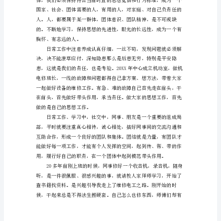
202X
技
师
个
人
技
术
工
作
总
结
技