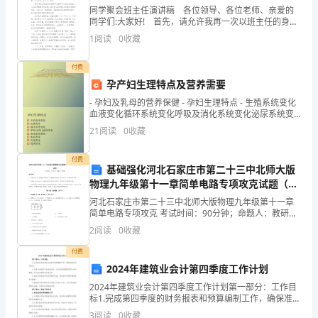
的
同学聚会班主任演讲稿 各位领导、各位老师、亲爱的
同学们:大家好! 首先，请允许我再一次以班主任的身
开
份，点一次名，再感受一次当年我们在一起的学习生
1
阅读
0
收藏
活，(按当年的名单开始点名......)再当一回老
展
付费
明
孕产妇生理特点及营养需要
- 孕妇及乳母的营养保健 - 孕妇生理特点 - 生殖系统变化
年
血液变化循环系统变化呼吸及消化系统变化泌尿系统变
化体重变化代谢变化情绪变化
21
阅读
0
收藏
的
工
付费
基础强化河北石家庄市第二十三中北师大版
做的是自己的思想工作。
作，
物理九年级第十一章简单电路专项攻克试题（含
详细解析）
河北石家庄市第二十三中北师大版物理九年级第十一章
要
简单电路专项攻克 考试时间：90分钟；命题人：教研组
考生注意：1、本卷分第I卷（选择题）和第Ⅱ卷（非选择
2
阅读
0
收藏
做
题）两部分，满分100分，考试时间90分钟2、答
付费
好
2024年建筑业会计第四季度工作计划
和
2024年建筑业会计第四季度工作计划第一部分：工作目
标1.完成第四季度的财务报表和预算编制工作，确保准确
工
性和时效性。2.加强与其他部门的沟通合作，及时收集和
3
阅读
0
收藏