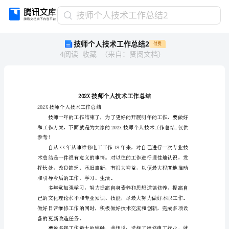
技
技师个人技术工作总结2
师
技师个人技术工作总结2
付费
个
4
阅读
收藏
（
来自
：
贤阅文档
）
人
技
术
工
作
总
202X技师个人技术工作总结
结