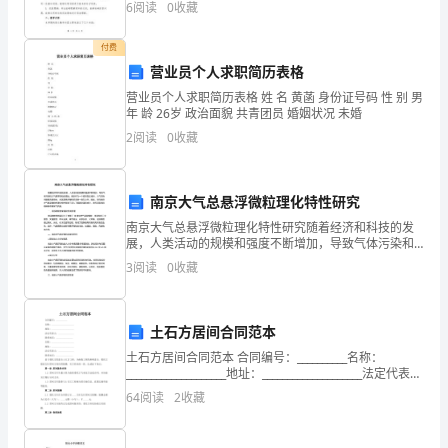
6
阅读
0
收藏
文教学目标是培养学生的阅读、写作和表达能力
上
付费
学
营业员个人求职简历表格
期
营业员个人求职简历表格 姓 名 黄菡 身份证号码 性 别 男
年 龄 26岁 政治面貌 共青团员 婚姻状况 未婚
综
2
阅读
0
收藏
合
练
南京大气总悬浮微粒理化特性研究
四
连
连
每题
分
共计
、
一
（
5
，
10
南京大气总悬浮微粒理化特性研究随着经济和科技的发
习
1、连字成词，连一连。
展，人类活动的规模和强度不断增加，导致气体污染和
用尊起服使礼欢行
大气悬浮微粒的增加。南京作为一个经济发达城市，大
3
阅读
0
收藏
试
气污染问题越来越突出，尤其是悬浮微粒的浓度一直在
上升。因
题
敬装处貌立驶劲迎
土石方居间合同范本
附
土石方居间合同范本 合同编号：__________名称：
解
____________________地址：____________________法定代表
人：______________联系电话：____
64
阅读
2
收藏
析