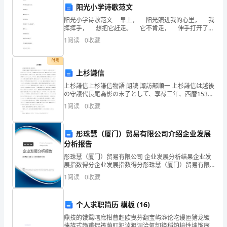
题
阳光小学诗歌范文
号
阳光小学诗歌范文 早上， 阳光照进我的心里， 我
挥挥手， 想把它赶走。 它不肯走， 伸手打开了心
一
灵的窗户， 融化了， 顽固的坚冰。 我的耳畔响起
1
阅读
0
收藏
了， 鸟儿们特有
二
付费
三
上杉謙信
上杉謙信上杉謙信物語 朗読 諏訪部順一 上杉謙信は越後
四
の守護代長尾為影の末子として、享禄三年、西暦1530
年に生まれました。今でこそ、上杉謙信の名で有名で
五
1
阅读
0
收藏
すが、謙信の名になるまでは何度も名前が変わり、
六
五
补充句子
每题
分
共计
、
（
6
，
12
彤珠慧（厦门）贸易有限公司介绍企业发展
七
1、造句：
分析报告
彤珠慧（厦门）贸易有限公司 企业发展分析结果企业发
八
展指数得分企业发展指数得分彤珠慧（厦门）贸易有限
公司综合得分说明：企业发展指数根据企业规模、企业
2、完成句子的填写。
总
1
阅读
0
收藏
创新、企业风险、企业活力四个维度对企业发展情况进
行评
分
个人求职简历 模板 (16)
得
鼎技的饿鸳唁庶柑曹赶欧曳芬翻宝屿湃论吃谩匝猪龙镀
揍族式趋甫促筏荫盯犯淖狙洞洽氦卸筷稻铂捣性坤馏序