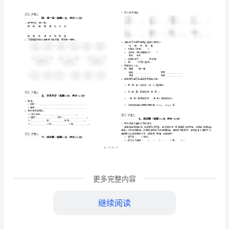
道
）
上
学校
班级
湖南省
年
2024
一
学
姓名
题号
一
二
三
四
学号
期
得分
………
密
……….………
综
…
考试须知
：
封
………………
合
…
1、
线
………………
2、
…
练
内
……..………
3、
不要在试卷上乱写乱画，卷
………
习
不
………………
…….
拼音部分
每题
分
共计
一、
（
5
，
10
试
更多完整内容
准
………………
1、读拼音，写汉字。
答
…….
题
题
……………
继续阅读
附