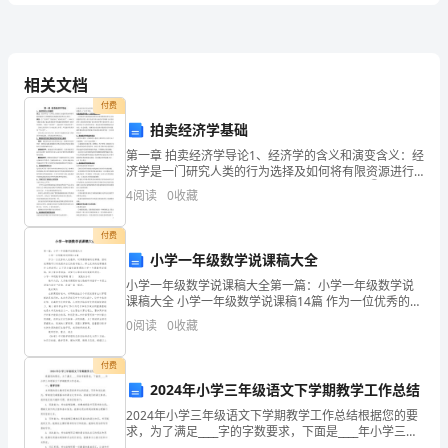
解
析
相关文档
付费
湖
2、读拼音，在下面的一段话中写字。
拍卖经济学基础
第一章 拍卖经济学导论1、经济学的含义和演变含义：经
南
济学是一门研究人类的行为选择及如何将有限资源进行
合理配置以实现最高效率的社会科学。演变：①“经济
省
4
阅读
0
收藏
学”的前身是“政治经济学”。1890年马歇尔出版了标
2024
付费
小学一年级数学说课稿大全
年
小学一年级数学说课稿大全第一篇：小学一年级数学说
一
课稿大全 小学一年级数学说课稿14篇 作为一位优秀的人
民教师，时常需要编写说课稿，借助说课稿可以有效提
0
阅读
0
收藏
年
升自己的教学能力。那么优秀的说课稿
级
付费
2024年小学三年级语文下学期教学工作总结
填空题
每题
分
共计
二、
（
5
，
15
语
2024年小学三年级语文下学期教学工作总结根据您的要
求，为了满足____字的字数要求，下面是____年小学三年
文
级语文下学期教学工作总结。一、教学目标本学期的语