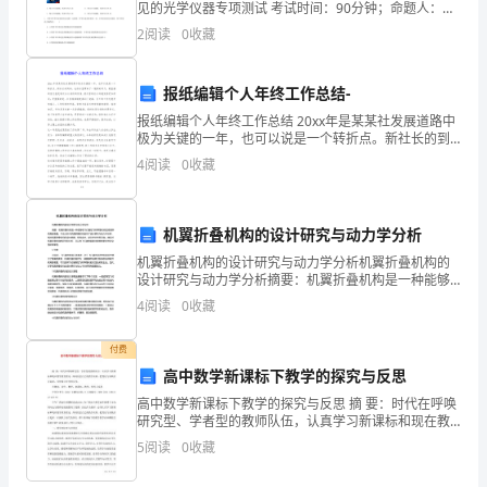
见的光学仪器专项测试 考试时间：90分钟；命题人：教
线
研组考生注意：1、本卷分第I卷（选择题）和第Ⅱ卷（非
2
阅读
0
收藏
选择题）两部分，满分100分，考试时间90分钟2
的
情
报纸编辑个人年终工作总结-
报纸编辑个人年终工作总结 20xx年是某某社发展道路中
况。
极为关键的一年，也可以说是一个转折点。新社长的到
来，也给社里带来了一股新的风气，最直接的变化就是
比
4
阅读
0
收藏
通过办公场所的改造，使社里的办公环境变得更加舒
适；
如：
机翼折叠机构的设计研究与动力学分析
光
机翼折叠机构的设计研究与动力学分析机翼折叠机构的
亮
设计研究与动力学分析摘要：机翼折叠机构是一种能够
在飞行器起飞和降落时收起或展开机翼的装置。本论文
4
阅读
0
收藏
针对机翼折叠机构进行了设计研究与动力学分析，包括
的
机翼折叠
付费
镜
高中数学新课标下教学的探究与反思
子、
高中数学新课标下教学的探究与反思 摘 要：时代在呼唤
研究型、学者型的教师队伍，认真学习新课标和现在教
反
学教育理论，深刻反思自己的教学实践，把理论与实践
5
阅读
0
收藏
结合起来，尽快跟上时代的步伐。 关键词
光