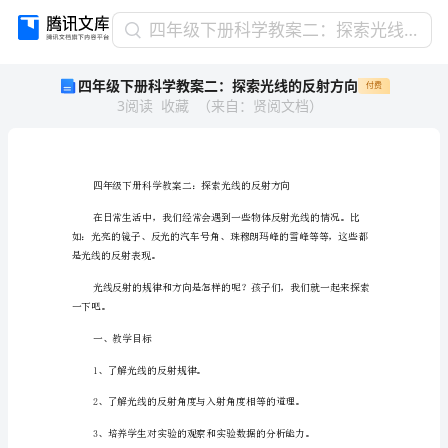
四
四年级下册科学教案二：探索光线的反射方向
年
四年级下册科学教案二：探索光线的反射方向
付费
级
3
阅读
收藏
（
来自
：
贤阅文档
）
下
册
科
学
教
案
二：