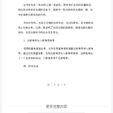
年
级
下
三、教学过程
册
科
1、引入
学
教
案
二：
探
索
光
更多完整内容