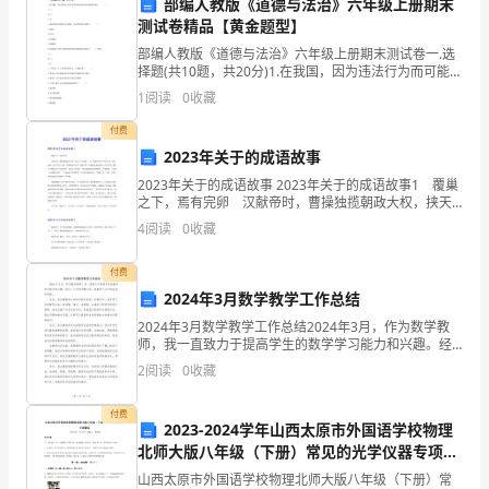
部编人教版《道德与法治》六年级上册期末
们
学生观察反射光线的方向。
测试卷精品【黄金题型】
经
部编人教版《道德与法治》六年级上册期末测试卷一.选
择题(共10题，共20分)1.在我国，因为违法行为而可能受
常
到刑法处罚的最低年龄（ ）。A.12B.14C.162.我国保护
1
阅读
0
收藏
国家和人民利益，惩治犯
会
付费
2023年关于的成语故事
遇
移动，光线反射的方向也会
2023年关于的成语故事 2023年关于的成语故事1 覆巢
到
之下，焉有完卵 汉献帝时，曹操独揽朝政大权，挟天
子以令诸侯。一次，曹操率领大军南征刘备、孙权，孔
3、反射角度与入射角度相等
4
阅读
0
收藏
一
融（孔子后代）反对，劝曹操停止出兵。曹操不
些
付费
2024年3月数学教学工作总结
物
2024年3月数学教学工作总结2024年3月，作为数学教
师，我一直致力于提高学生的数学学习能力和兴趣。经
体
过一个月的辛勤工作，我取得了以下的总结和成就。首
2
阅读
0
收藏
先，我注重教学方法的创新和改进。在教学中，我采用
反
付费
射
2023-2024学年山西太原市外国语学校物理
四、教学总结
北师大版八年级（下册）常见的光学仪器专项测
光
试试题（含答案解析）
山西太原市外国语学校物理北师大版八年级（下册）常