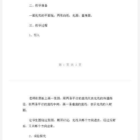
探
是光线的反射表现。
索
光
一下吧。
线
一、教学目标
的
1、了解光线的反射规律。
反
射
方
向
二、教学准备
四