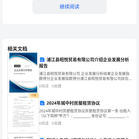
线
继续阅读
的
反
射
方
相关文档
面。
向
浦江县昭悦贸易有限公司介绍企业发展分析
在
报告
浦江县昭悦贸易有限公司 企业发展分析结果企业发展指
日
数得分企业发展指数得分浦江县昭悦贸易有限公司综合
后，又从哪个方向出来。
得分说明：企业发展指数根据企业规模、企业创新、企
常
0
阅读
0
收藏
业风险、企业活力四个维度对企业发展情况进行评价。
该企
付费
生
2、实验探究
2024年城中村房屋租赁协议
活
2024年城中村房屋租赁协议房屋租赁协议第一条 出租人
（以下简称“甲方”）: ___________ 身份证号: ___________ 承
中，
租人（以下简称“乙方”）: ___________ 身份证号
0
阅读
0
收藏
我