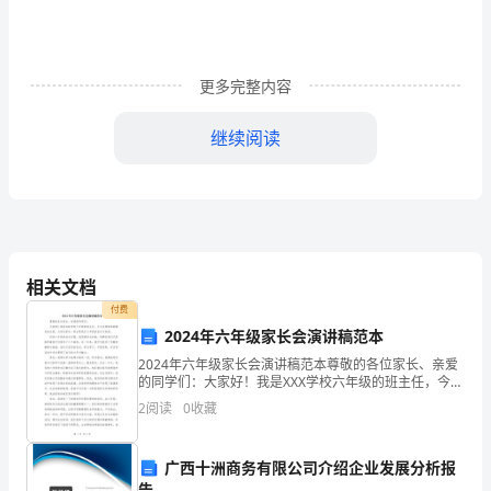
斯
密
更多完整内容
的
继续阅读
政
策
4、国家的职能
主
张
三个方面。
相关文档
课
付费
型
2024年六年级家长会演讲稿范本
1、绝对成本学说的内
2024年六年级家长会演讲稿范本尊敬的各位家长、亲爱
新
的同学们：大家好！我是XXX学校六年级的班主任，今天
非常荣幸能够站在这里，与各位家长一起分享我们六年
2
阅读
0
收藏
授
级的成长与收获。回首六年级的成长历程，我深感时光
课
广西十洲商务有限公司介绍企业发展分析报
告