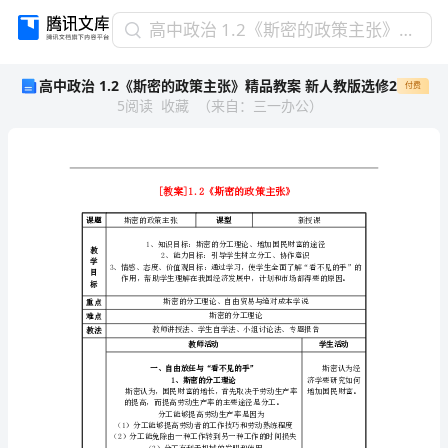
高
高中政治 1.2《斯密的政策主张》精品教案 新人教版选修2
中
高中政治 1.2《斯密的政策主张》精品教案 新人教版选修2
付费
政
5
阅读
收藏
（
来自
：
三一办公
）
治
1.2《斯
密
的
政
策
课题
斯密的政策主张
课型
主