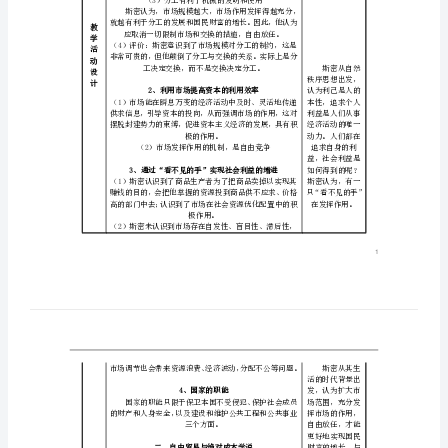
教
张》
学
目
精
标
重点
品
难点
教法
教
教师活动
案
1、斯密的分工理论
新
人
教
版
教
学