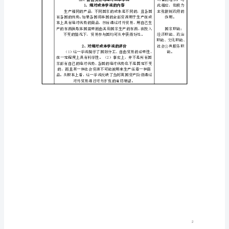
选
活
修
动
设
2
计
[教
案]1.2《斯
极的作用。
密
的
政
策
极作用。
主
张》
课
题