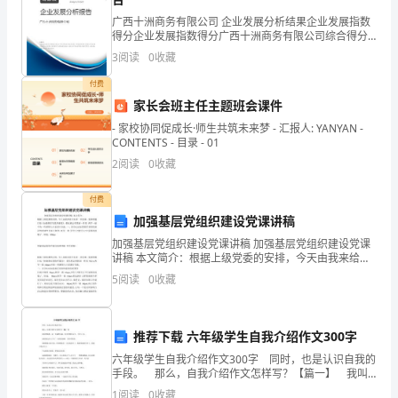
教
2、对绝对成
广西十洲商务有限公司 企业发展分析结果企业发展指数
学
得分企业发展指数得分广西十洲商务有限公司综合得分
说明：企业发展指数根据企业规模、企业创新、企业风
3
阅读
0
收藏
目
险、企业活力四个维度对企业发展情况进行评价。该企
业的
付费
标
家长会班主任主题班会课件
1、
- 家校协同促成长·师生共筑未来梦 - 汇报人: YANYAN -
CONTENTS - 目录 - 01
知
2
阅读
0
收藏
识
付费
目
加强基层党组织建设党课讲稿
加强基层党组织建设党课讲稿 加强基层党组织建设党课
标：
讲稿 本文简介：根据上级党委的安排，今天由我来给大
家讲一次党课，党课的题目是《加强基层党组织建
斯
5
阅读
0
收藏
设》，借此机会将我前一阶段 两学一做 中的一些感悟
密
推荐下载 六年级学生自我介绍作文300字
的
六年级学生自我介绍作文300字 同时，也是认识自我的
分
手段。 那么，自我介绍作文怎样写？【篇一】 我叫
邵佩静，是一名幽默风趣、阳光舒朗的女生，今年12
1
阅读
0
收藏