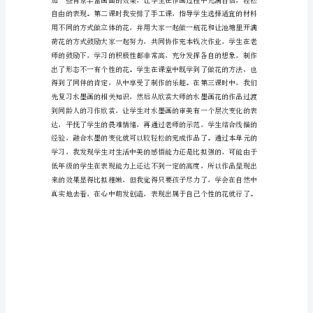
“花”
为
题
材
布
彩。
置
欣
赏、
绘
画、
制
作
等