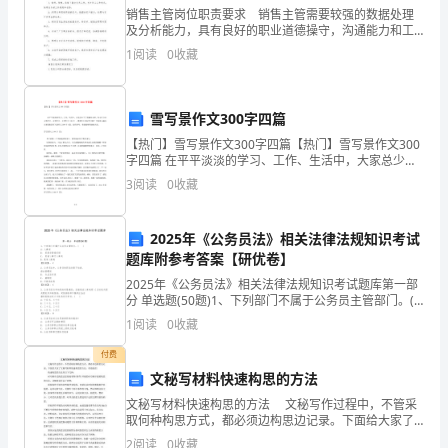
销售主管岗位职责要求 销售主管需要较强的数据处理
来
及分析能力，具有良好的职业道德操守，沟通能力和工
作责任感强，服务意识好。以下是小编精心收集整理的
1
阅读
0
收藏
扩
销售主管岗位职责要求，下面小编就和大家分享，来欣
赏一下
大
雪写景作文300字四篇
同
【热门】雪写景作文300字四篇【热门】雪写景作文300
字四篇 在平平淡淡的学习、工作、生活中，大家总少不
学
了接触作文吧，作文可分为小学作文、中学作文、大学
3
阅读
0
收藏
作文〔论文〕。那要怎么写好作文呢？下面是小
的
审
2025年《公务员法》相关法律法规知识考试
题库附参考答案【研优卷】
美
2025年《公务员法》相关法律法规知识考试题库第一部
分 单选题(50题)1、下列部门不属于公务员主管部门。(
范
)A: 人事部B: 某县县委组织部C: 某省人事厅人事处D: 某
1
阅读
0
收藏
市人事
围
付费
和
文秘写材料快速构思的方法
文秘写材料快速构思的方法 文秘写作过程中，不管采
知
取何种构思方式，都必须边构思边记录。下面给大家了
文秘写材料快速构思的方法，欢迎阅读! 快速构思的方
2
阅读
0
收藏