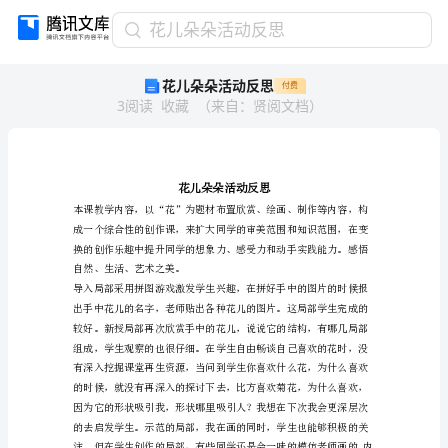
花
花儿朵朵活动反思
儿
花儿朵朵活动反思
付费
朵
3
阅读
收藏
（
来自
：
贤阅文档
）
朵
活
动
反
思
花
儿