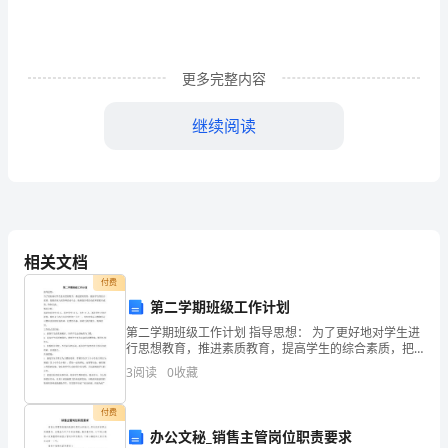
内
容，
更多完整内容
构
成
继续阅读
一
个
综
合
相关文档
付费
性
第二学期班级工作计划
的
第二学期班级工作计划 指导思想： 为了更好地对学生进
行思想教育，推进素质教育，提高学生的综合素质，把
创
教育深入到各种活动中去，使班级各项活动的开展更有
3
阅读
0
收藏
成效，特制订此， 情况分析： 本班共有学生25人，其
作
付费
课，
办公文秘_销售主管岗位职责要求