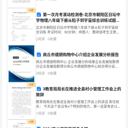
识
法有以下几种： 时空顺序式构思法是指按事物
范
付费
第一次月考滚动检测卷-北京市朝阳区日坛中
围，
学物理八年级下册从粒子到宇宙综合训练试题
（含答案解析）
北京市朝阳区日坛中学物理八年级下册从粒子到宇宙综
在
合训练 考试时间：90分钟；命题人：教研组考生注意：
1、本卷分第I卷（选择题）和第Ⅱ卷（非选择题）两部
变
2
阅读
0
收藏
分，满分100分，考试时间90分钟2、答卷前，考生
换
商丘市德朋购物中心介绍企业发展分析报告
的
商丘市德朋购物中心 企业发展分析结果企业发展指数得
分企业发展指数得分商丘市德朋购物中心综合得分说
创
明：企业发展指数根据企业规模、企业创新、企业风
3
阅读
0
收藏
险、企业活力四个维度对企业发展情况进行评价。该企
作
业的综合
付费
乐
3教育局局长在推进全县村小管理工作会上的
致辞
趣
教育局局长在推进全县村小管理工作会上的讲话 各位校
长： 今天这个会议有x个特别的地方，第一这是有史以来
中
全县教育会议第一次开到教学点一级，第二启用了参观
1
阅读
0
收藏
加会议这一种会议形式，第三会议内容
提
付费