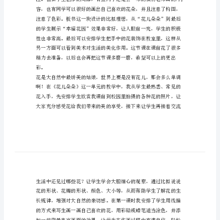
朵
朵
自然、生活、艺术之美。
活
动
反
思
本
课
教
学
内
容，
以