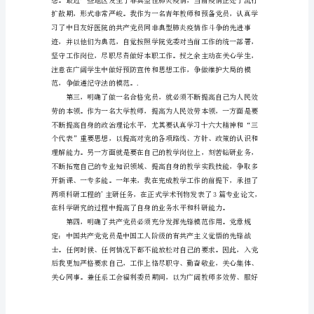
范
文
社
区
预
备
党
员
思
想
汇
报
范