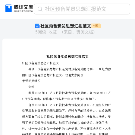
社
社区预备党员思想汇报范文
区
社区预备党员思想汇报范文
付费
预
5
阅读
收藏
（
来自
：
贤阅文档
）
备
党
员
思
想
汇
社区预备党员思想汇报范文
报