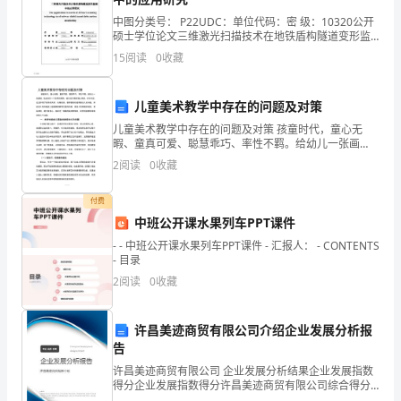
是
中图分类号： P22UDC：单位代码：密 级：10320公开
党
硕士学位论文三维激光扫描技术在地铁盾构隧道变形监
测中的应用研究The application research of 3D laser
对
15
阅读
0
收藏
范，争做遵纪守法的模范。.
sc
预
儿童美术教学中存在的问题及对策
备
儿童美术教学中存在的问题及对策 孩童时代，童心无
暇、童真可爱、聪慧乖巧、率性不羁。给幼儿一张画
党
纸，他会给你一个世界的精彩。他们在作画时随心所
2
阅读
0
收藏
欲，天马行空，这正体现了孩子的天真、幼稚的美。教
员
师要
付费
的
中班公开课水果列车PPT课件
考
- - 中班公开课水果列车PPT课件 - 汇报人： - CONTENTS
- 目录
察，
2
阅读
0
收藏
下
许昌美迹商贸有限公司介绍企业发展分析报
面
告
是
许昌美迹商贸有限公司 企业发展分析结果企业发展指数
得分企业发展指数得分许昌美迹商贸有限公司综合得分
说明：企业发展指数根据企业规模、企业创新、企业风