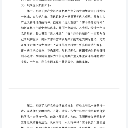
范
亲爱的党组织：
文
您好!
社
区
预
备
党
员
思
想
汇
大，现向组织汇报如下：
报