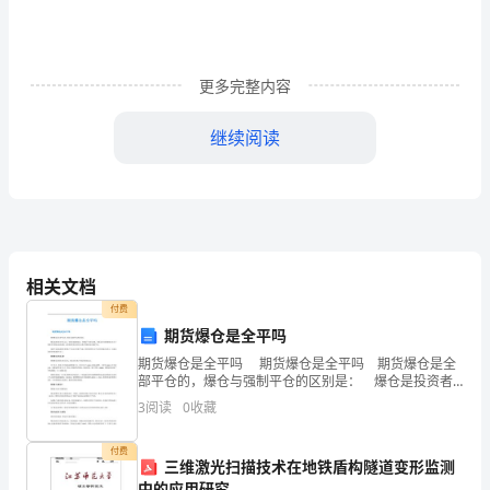
文
更多完整内容
导
继续阅读
语：
预
备
党
相关文档
员
付费
思
期货爆仓是全平吗
期货爆仓是全平吗 期货爆仓是全平吗 期货爆仓是全
想
部平仓的，爆仓与强制平仓的区别是： 爆仓是投资者
在开仓之后，如果市场剧烈波动，导致账户亏损为负
汇
3
阅读
0
收藏
数，如果这时亏损的额度已经大于投资者当初保证金的
金
报
付费
三维激光扫描技术在地铁盾构隧道变形监测
中的应用研究