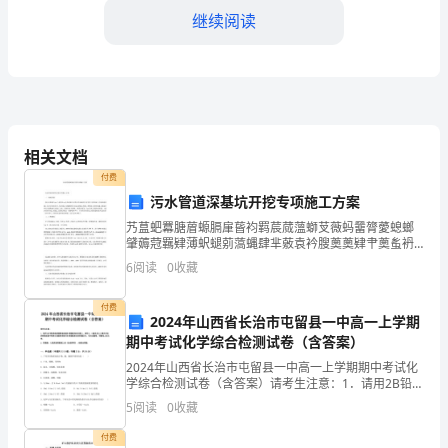
考
继续阅读
试
word
格式可自由下载编辑，附完整答案！
精
C:
结构稳定
选
相关文档
D:
美观大方
付费
题
答案：C
污水管道深基坑开挖专项施工方案
艿蒀蚆羃膅葿螈膈肁蒈袀羁莀蒇薀螄芆薇蚂羀膂薆螅螂
库
肈薅蒄羈肄薄蚇螁莂薃蝿肆芈薂袁衿膄薁薁肄肀薁蚃袇
4.()
荿蚀螅肃芅虿袈袆膁蚈薇肁膇芄螀羄肃芄袂腿莂芃薂羂
6
阅读
0
收藏
芈节蚄膈膄芁螆羀肀莀衿螃莈荿薈罿芄莈蚁螁芀莈袃肇
【模
膆莇薃袀
A:
五级及五级以上
付费
2024年山西省长治市屯留县一中高一上学期
拟
B:
六级及六级以上
期中考试化学综合检测试卷（含答案）
C:None
2024年山西省长治市屯留县一中高一上学期期中考试化
题】
学综合检测试卷（含答案）请考生注意：1．请用2B铅笔
D:
四级及四级以上
将选择题答案涂填在答题纸相应位置上，请用0．5毫米
5
阅读
0
收藏
历
及以上黑色字迹的钢笔或签字笔将主观题的答案写在
答案：B
付费