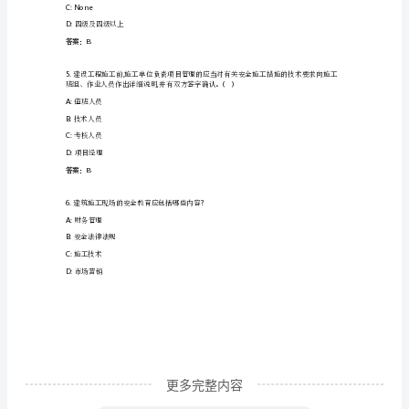
识
A:
二
岗
B:
五
C:
前
三
D:
一
培
答案：A
训
及
A:
成本低廉
继
B:
搭设速度快
续
教
育
更多完整内容