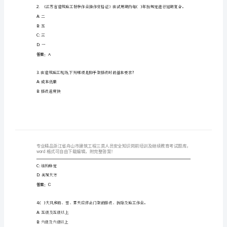
工
题
程
三
类
()
方可根据情况拆除。
人
A:9
员
B:6
C:3
安
D:None
全
答案：B
知