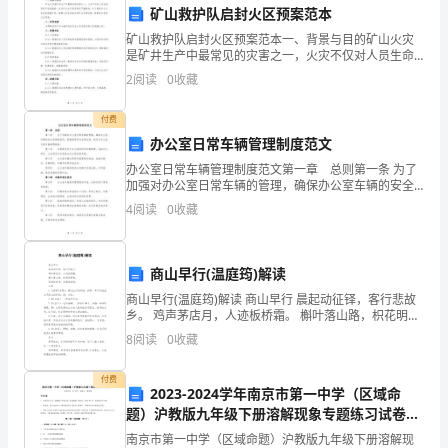
年
矿山救护队启封火区预案范本
浙
矿山救护队启封火区预案范本一、背景与目的矿山火灾
5.,
是矿井生产中最常见的灾害之一，火灾不仅对人员生命
和财产造成威胁，也对矿山生产秩序带来严重影响。为
江
班组
2
阅读
0
收藏
了做好矿山火灾应急救援工作，保障人员生命安全和矿
山正常运
省
A:
值班人员
付费
舟
办公室日常车辆管理制度范文
B:
技术人员
办公室日常车辆管理制度范文第一章 总则第一条 为了
山
C:
考核人员
加强对办公室日常车辆的管理，确保办公室车辆的安全
和高效使用，根据国家有关法律法规，制定本办公室日
4
阅读
0
收藏
市
D:
项目经理
常车辆管理制度。第二条 本制度适用于办公室
建
答案：B
商山早行(温庭筠)解读
筑
商山早行(温庭筠)解读 商山早行 晨起动征铎，客行悲故
乡。 鸡声茅店月，人迹板桥霜。 槲叶落山路，枳花明驿
工
6.?
建筑施工现场的安全教育应包括哪些内容
墙。 因思杜陵梦，凫雁满回塘。 注释 1
8
阅读
0
收藏
程
A:
财务管理
付费
三
B:
安全法律法规
2023-2024学年南京市第一中学（区域命
题）沪教版九年级下册溶解现象专题练习试卷
类
C:
施工技术
（含答案解析）
南京市第一中学（区域命题）沪教版九年级下册溶解现