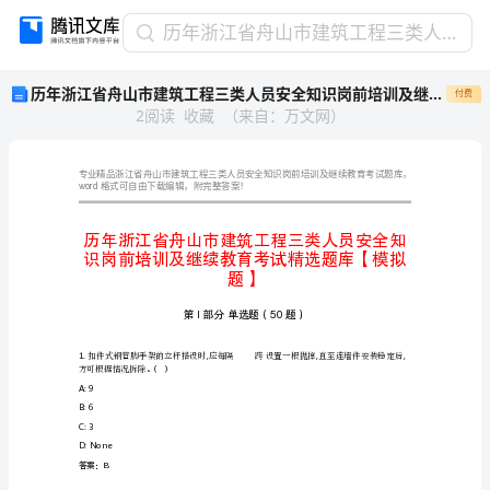
历
历年浙江省舟山市建筑工程三类人员安全知识岗前培训及继续教育考试精选题库【模拟题】
年
历年浙江省舟山市建筑工程三类人员安全知识岗前培训及继续教育考试精选题库【模拟题】
付费
浙
2
阅读
收藏
（
来自
：
万文网
）
江
省
舟
山
word
格式可自由下载编辑，附完整答案！
市
建
筑