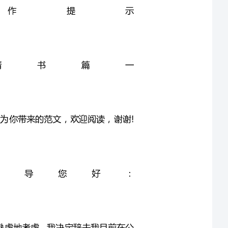
摊申请书篇一
简单的辞职申请书怎么写，可以参考下面文书帮我为你带来的范文，欢迎阅读，谢谢!
的领导您好：
我个人的原因。经过深思熟虑地考虑，我决定辞去我目前在公
担任的职位。
历，也很荣幸成为**的一员，特别是**的处事风范及素质使我
的知识也是我一生宝贵的财富。也祝所有**成员在工作和活动中