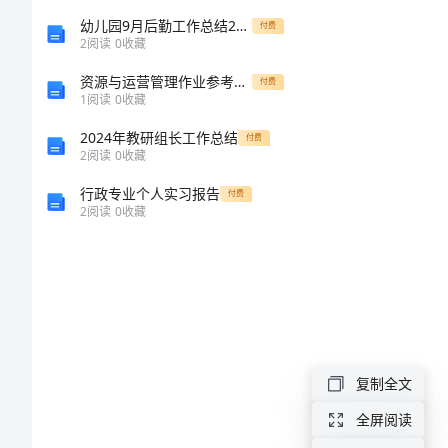
总
幼儿园9月后勤工作总结2024年
付费
2
阅读
0
收藏
篇)
资源与运营管理作业参考答案
付费
1
阅读
0
收藏
2024
2024年教研组长工作总结
付费
年
2
阅读
0
收藏
简
行政专业个人实习报告
付费
2
阅读
0
收藏
单
地
摊
申
请
复制全文
书
全屏阅读
(汇