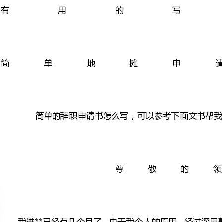
简单地
尊敬
我进**已经有几个月了，由于
司所
我非常重视在**公司内这段经
倍感钦佩。在**这几个月所学到