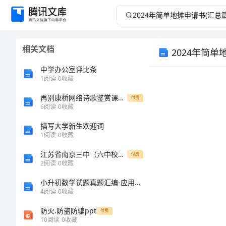
2024
年
相关文档
2024年简单
简
中学办公室评比条
单
1
阅读
0
收藏
地
再别康桥网络诗歌鉴赏课说课方案
付费
6
阅读
0
收藏
摊
描写大学新生欢迎词
1
阅读
0
收藏
申
江苏省南京三中（六中校区）八级数学下学期期末测试题3（无答案） 苏科版
付费
2
阅读
0
收藏
请
小升初数学试题真题汇编-应用题50道有解析答案
书
4
阅读
0
收藏
防火.防盗防骗ppt
付费
(汇
10
阅读
0
收藏