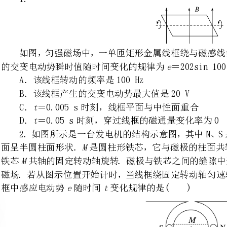
et
A．该线框转动的频率是100Hz
B．该线框产生的交变电动势最大值是20V
C．＝0.005s时刻，线框平面与中性面重合
D．＝0.05s时刻，穿过线框的磁通量变化率为0
2．如图所示是一台发电机的结
M
面呈半圆柱面形状．是圆柱形铁
铁芯共轴的固定转动轴旋转．磁
磁场．若从图示位置开始计时，当
框中感应电动势随时间变化规律的是()
et