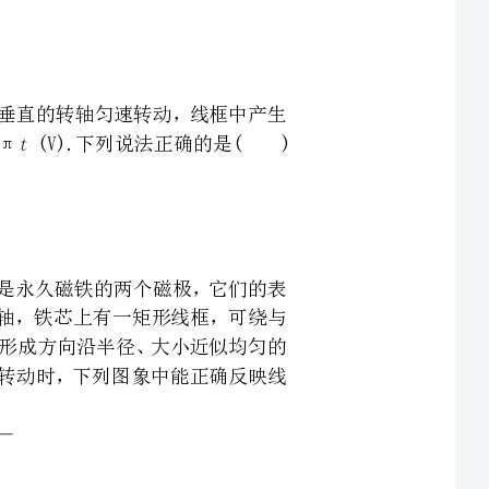
的交变电动势瞬时值随时间变化的规律为＝202sin100π(V).下列说法正确的是()
构示意图，其中N、S是永久磁铁的两个磁极，它们的表
芯，它与磁极的柱面共轴，铁芯上有一矩形线框，可绕与
极与铁芯之间的缝隙中形成方向沿半径、大小近似均匀的
线框绕固定转动轴匀速转动时，下列图象中能正确反映线