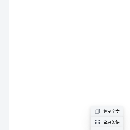
轮
复
t
t
习
M
课
时
分
层
作
复制全文
业
全屏阅读
三