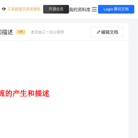
立享超值文库资源包
我的资料库
开通会员
Login 腾讯文档
和描述
编辑文档
本文由三一办公提供
付费
金属线框绕与磁感线垂直的转轴匀速转动，线框中产生