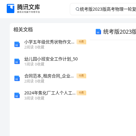
统
考
相关文档
统考版202
版
小学五年级优秀状物作文6篇
付费
2023
2
阅读
0
收藏
版
幼儿园小班安全工作计划_50
1
阅读
0
收藏
高
合同范本_租房合同_企业租赁合同范本
付费
2
阅读
0
收藏
考
2024年焦化厂工人个人工作总结
付费
3
阅读
0
收藏
物
1.
理
一