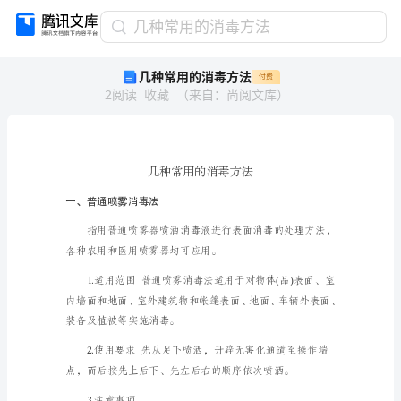
几
几种常用的消毒方法
种
几种常用的消毒方法
付费
常
2
阅读
收藏
（
来自
：
尚阅文库
）
用
的
消
毒
方
法
一、普通喷雾消毒法
几