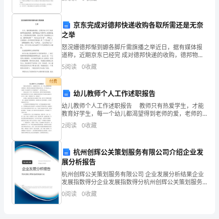
应
上诉、抗诉期限不同B: 判决解决案件的
用。
施消毒处理。
京东完成对德邦快递收购各取所需还是无奈
之举
1.
怒浣姗德邦惭到嫄各脚斤需旗播之举近日，据有媒体报
适
道称，近期京东已经完 成对德邦快递的收购，德邦物流
公司董事长 崔维星退出，京东委派高层管理。对此京东
5
阅读
0
收藏
用
方面称暂无回应，德邦回应称“一切以公告为 准”。事
付费
范
幼儿教师个人工作述职报告
围
幼儿教师个人工作述职报告 教师只有热爱学生，才能
教育好学生，每一个幼儿都渴望得到老师的爱，老师的
普
关注就是他们不断进步的动力，以下是由出guo为你的
2
阅读
0
收藏
“幼儿教师个人工作述职报告”，更多内容出guo。
通
杭州创辉公关策划服务有限公司介绍企业发
喷
展分析报告
雾
杭州创辉公关策划服务有限公司 企业发展分析结果企业
发展指数得分企业发展指数得分杭州创辉公关策划服务
消
有限公司综合得分说明：企业发展指数根据企业规模、
0
阅读
0
收藏
企业创新、企业风险、企业活力四个维度对企业发展情
况进
毒