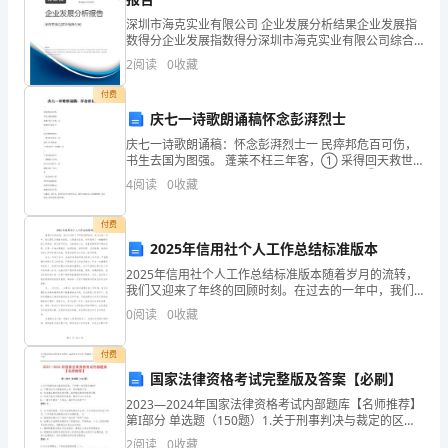
法，
深圳市海克实业有限公司 企业发展分析结果企业发展指
各
数得分企业发展指数得分深圳市海克实业有限公司综合
得分说明：企业发展指数根据企业规模、企业创新、企
2
阅读
0
收藏
种
业风险、企业活力四个维度对企业发展情况进行评价。
该企
付费
农
庆七一诗歌朗诵稿怀念彭湃烈士
用
庆七一诗歌朗诵稿：怀念彭湃烈士一 民瘁邦危百可伤，
书生去国为图强。 蓬莱不枉三年客，① 采得回天救世
和
方。 二 真言播响类晨钟， 一辈青年尽向风。② 我亦当
4
阅读
0
收藏
气溶胶进入呼吸道。
年承教者， “到民间去”永盘胸。③ 三 千万
医
付费
用
三、擦拭消毒法
2025年信用社个人工作总结标准版本
2025年信用社个人工作总结标准版本随着岁月的流转，
喷
我们又迎来了年终的回顾时刻。在过去的一年中，我们
团队以键盘为画笔，以算盘为星辰，共同绘制了一幅幅
雾
0
阅读
0
收藏
精彩的工作画卷。我们坚守岗位，以愉悦的心态、执着
的精
器
行消毒的处理方法。
付费
国家法律资格考试完整版及答案【必刷】
均
2023—2024年国家法律资格考试内部题库【名师推荐】
可
第I部分 单选题（150题）1.关于刑事判决与裁定的区
别，下列哪一选项是正确的？A: 不服判决与不服裁定的
2
阅读
0
收藏