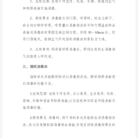
消
护口罩、眼镜，穿防护服。
毒
法
指
用
普
通
二、气溶胶喷雾消毒法
喷
雾
器
喷
洒
消