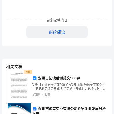
毒
液
更多完整内容
进
继续阅读
行
表
面
消
粒的其他喷雾器。
相关文档
毒
付费
的
安妮日记读后感范文500字
安妮日记读后感范文500字 安妮日记读后感范文500字
处
和物体表面实施消毒。
细细地品读完安妮·弗兰克的《安妮》，这个女孩，这
个与我同龄的女孩，着实给了我很大的震撼。犹太少女
3
阅读
0
收藏
理
安妮13岁时，为躲避德国纳粹的追杀而住进狭小
方
深圳市海克实业有限公司介绍企业发展分析
报告