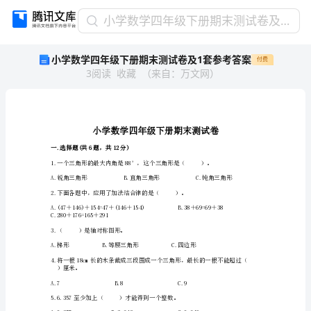
小
小学数学四年级下册期末测试卷及1套参考答案
学
小学数学四年级下册期末测试卷及1套参考答案
付费
数
3
阅读
收藏
（
来自
：
万文网
）
学
四
年
级
下
册
一.选择题(共6题，共12分)
期