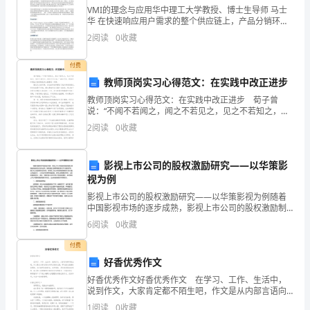
VMI的理念与应用华中理工大学教授、博士生导师 马士
一
华 在快速响应用户需求的整个供应链上，产品分销环节
的地位越来越重要。但是，传统的分销与库存管理模式
个
2
阅读
0
收藏
并不能满足这一要求。例如：在英国举办的98‘供应链
三
付费
教师顶岗实习心得范文：在实践中改正进步
角
教师顶岗实习心得范文：在实践中改正进步 荀子曾
形
说：“不闻不若闻之，闻之不若见之，见之不若知之，知
之不若行之。学至于行止矣。”由此可见，将知识和想法
2
阅读
0
收藏
的
付诸实践是多么重要的一件事。 最近几次的听课，各
最
影视上市公司的股权激励研究——以华策影
视为例
大
写作（），读作（）。
影视上市公司的股权激励研究——以华策影视为例随着
内
中国影视市场的逐步成熟，影视上市公司的股权激励制
度也得到越来越多的关注和应用。股权激励以股票等股
后算乘法”。那该算式应改为（）。
6
阅读
0
收藏
角
权形式作为激励手段，通过与公司发展目标的挂钩，促
使员工为
付费
四.计算题(共2题，共14分)
是
好香优秀作文
88°，
1.比比谁算得快。
好香优秀作文好香优秀作文 在学习、工作、生活中，
说到作文，大家肯定都不陌生吧，作文是从内部言语向
外部言语的过渡，即从经过压缩的简要的、自己能明白
这
1
阅读
0
收藏