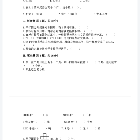
末
测
试
C.280＋176=165＋291
卷
3.（）是轴对称图形。
及
1
）厘米。
套
参
考
答