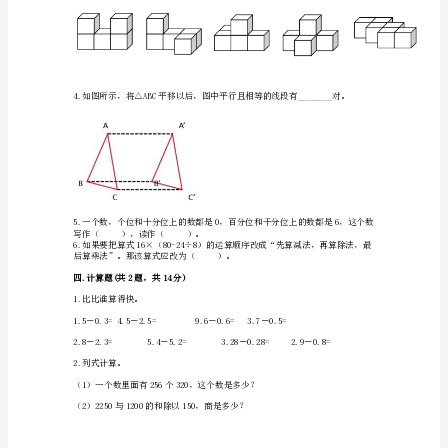
案
二.判断题(共6题，共12分)
小
学
数
学
（）
四
三.填空题(共6题，共16分)
年
级
（）个角。
下
2.填上适当的小数。
册
期
末