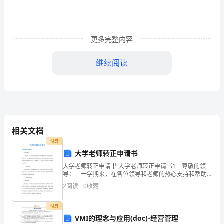
测
试
更多完整内容
卷
一.
继续阅读
选
择
题
(共
相关文档
付费
6
3.从正面看到的共有（）个
大学老师转正申请书
题，
大学老师转正申请书 大学老师转正申请书1 尊敬的领
导： 一学期来，在各位领导和老师的热心支持和帮助
共
下，我认真做好了体育教学工作，趣味运动会的训练比
2
阅读
0
收藏
赛工作，课间操的正常工作，积极完成学校布置的各项
12
任
付费
分)1.
VMI的理念与应用(doc)-经营管理