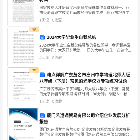
接
年有余。
国家技能人才培育突出贡献奖候选单位事迹材料一、xx
市经济管理学校简介xx市经济管理学校（原xx市粮食学
表
校）是一所具有全日制中专、普通高中教育，兼有成人
1
阅读
0
收藏
学历教育及各种职业证书培训等多层次、多功能辐射性
现
的
付费
2024大学毕业生自我总结
生转变为一个工作者。
或
2024大学毕业生自我总结尊敬的各位领导、老师和亲爱
主
的同学们：大家好！我是____届的大学毕业生，在这个特
别的日子里，我非常荣幸能够站在这里，向各位领导、
4
阅读
0
收藏
要
老师和同学们致以最诚挚的谢意和祝福。四年的大学
不
付费
难点详解广东茂名市高州中学物理北师大版
她有很多东西值得我一辈子学习。
八年级（下册）常见的光学仪器专项练习试题
表
广东茂名市高州中学物理北师大版八年级（下册）常见
现
的光学仪器专项练习 考试时间：90分钟；命题人：教研
表示衷心的敬意。
组考生注意：1、本卷分第I卷（选择题）和第Ⅱ卷（非选
1
阅读
0
收藏
为
择题）两部分，满分100分，考试时间90分钟2、
可
厦门凯运通贸易有限公司介绍企业发展分析
报告
以
厦门凯运通贸易有限公司 企业发展分析结果企业发展指
数得分企业发展指数得分厦门凯运通贸易有限公司综合
估
得分说明：企业发展指数根据企业规模、企业创新、企