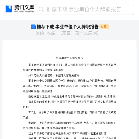
推
推荐下载 事业单位个人辞职报告
荐
推荐下载 事业单位个人辞职报告
付费
下
阅读
收藏
（
来自
：
第一文库网
）
载
事
业
单
位
个
为可以估量的物质形态或货币形态。
人