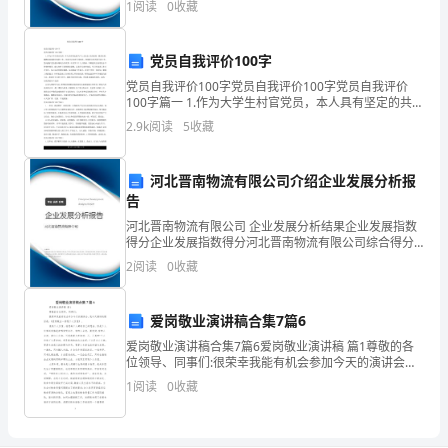
1
阅读
0
收藏
恰当的时间。
业风险、企业活力四个维度对企业发展情况进行评价。
量
该企
的
党员自我评价100字
党员自我评价100字党员自我评价100字党员自我评价
物
100字篇一 1.作为大学生村官党员，本人具有坚定的共产
主义信念，投身农村，服务农村，脚踏实地地做好本职
2.9k
阅读
5
收藏
质
工作，协助书记处理日常事务，积极配合村两委
提出辞职申请。
形
河北晋南物流有限公司介绍企业发展分析报
态
告
河北晋南物流有限公司 企业发展分析结果企业发展指数
或
得分企业发展指数得分河北晋南物流有限公司综合得分
说明：企业发展指数根据企业规模、企业创新、企业风
2
阅读
0
收藏
货
险、企业活力四个维度对企业发展情况进行评价。该企
业的
币
爱岗敬业演讲稿合集7篇6
形
爱岗敬业演讲稿合集7篇6爱岗敬业演讲稿 篇1尊敬的各
位领导、同事们:很荣幸我能有机会参加今天的演讲会，
态。
我今天演讲的题目是:《爱岗敬业—实现个人价值》。说
1
阅读
0
收藏
起个人价值，我想每个人都有自己的想法。但是个人价
如