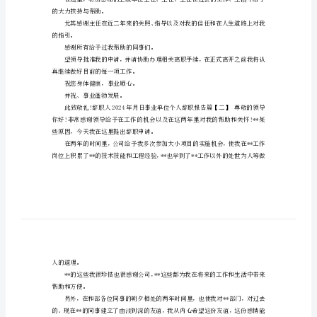
辞
职
渴望回到校园，继续深造。
报
告
帮助。
事
业
了解。
单
位
的指导与帮助，有了更成
个
人
的大力扶持与帮助。
辞