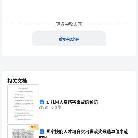
接
目
更多完整内容
的，
其
继续阅读
工
人的道理。
作
成
帮助和方便。
果
相关文档
与
继续并永久保持下去。
价
幼儿园人身伤害事故的预防
3
阅读
0
收藏
值
不
付费
国家技能人才培育突出贡献奖候选单位事迹
直
材料