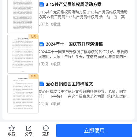
3·15共产党员维权周活动方案
章制度。
码：
3·15共产党员维权周活动方案 3·15共产党员维权周活动
2.
根
方案 xx县工商局3·15共产党员维权周 活 动 方 案 在
xx年3·15国际消费者权益保护日来临之际，为把12315
0
阅读
0
收藏
第八条争议解决
打造成工商综合执法平台，
据
付费
《中
2024年十一国庆节升旗演讲稿
委员会申请仲裁。
华
2024年十一国庆节升旗演讲稿尊敬的各位领导、亲爱的
同志们，大家上午好！今天，在这充满激动与喜悦的日
第九条其他约定
人
子里，我有幸站在这里，向全体同志们发表演讲。首
1
阅读
0
收藏
先，我要代表国庆升旗仪式的组织者，向大家表达我最
1.
民
真挚的
2.
付费
共
爱心日捐款会主持稿范文
甲方（用人单位）：________________
爱心日捐款会主持稿范文尊敬的各位领导、老师、同学
和
乙方（劳动者）：________________
们： 下午好！ 在这个绿意葱茏的初夏（阳光灿烂的
六月），我们江南小学全体师生在这里举行“一元爱心日”
国
2
阅读
0
收藏
的现场捐款仪式，为患先天性心脏病的特困儿童和
劳
甲方（用人单位）：
法定代表人（或负责人）：
动
立即使用
乙方（劳动者）：
收藏
分享
更多
合