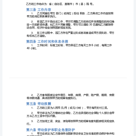
甲方（用人单位）：
劳
法定代表人（或负责人）：
动
乙方（劳动者）：
合
身份证号码：
同
范
本合同所列条款。
本
第一条劳动合同期限
doc
1.
简
●
易
●
劳
C.以完成工作为期限。
●
动
2.
合
第二条工作地点
同