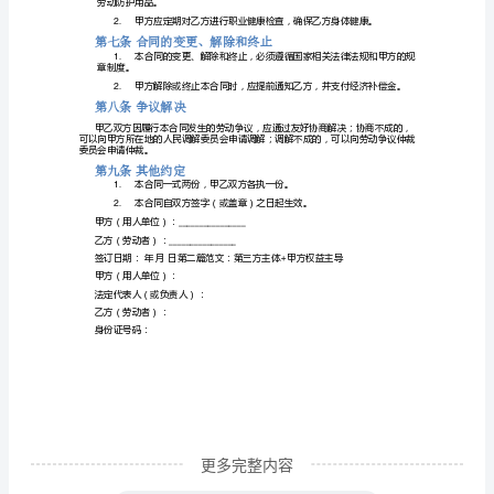
范
第三条工作内容
1.
本
甲方的岗位职责要求执行。
甲
2.
方
动合同，经济补偿金按
（用
3.
有权向乙方追偿。
人
第四条工作时间和休息休假
单
1.
40小时。
位）：
法
定
代
表
更多完整内容
人