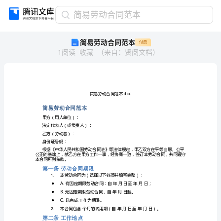
简
简易劳动合同范本
易
简易劳动合同范本
付费
劳
1
阅读
收藏
（
来自
：
贤阅文档
）
动
合
同
范
本
简
简易劳动合同范本
易