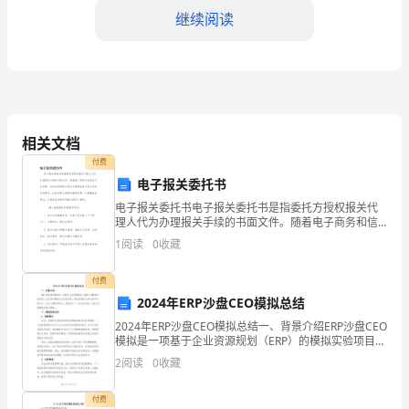
（或
继续阅读
负
责
2.
人）：
第五条劳动报酬
乙
相关文档
1.
付费
方
电子报关委托书
2.
方从乙方工资中代扣代缴。
（劳
电子报关委托书电子报关委托书是指委托方授权报关代
理人代为办理报关手续的书面文件。随着电子商务和信
3.
动
息技术的发展，传统的纸质报关委托书逐渐被电子报关
1
阅读
0
收藏
行。
委托书所替代，这种电子文档具有操作简便、快捷高效
的特点，
者）：
第六
付费
身
2024年ERP沙盘CEO模拟总结
1.
劳动防护用品。
2024年ERP沙盘CEO模拟总结一、背景介绍ERP沙盘CEO
份
模拟是一项基于企业资源规划（ERP）的模拟实验项目，
2.
旨在通过模拟企业运营过程，提供实践机会和决策学习
2
阅读
0
收藏
证
的平台。在这个模拟项目中，我扮演了一个
第七
号
付费
1.