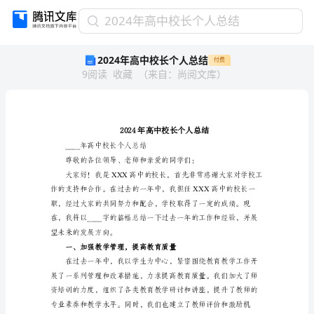
2024
2024年高中校长个人总结
年
2024年高中校长个人总结
付费
高
9
阅读
收藏
（
来自
：
尚阅文库
）
中
校
长
个
人
总
____年高中校长个人总结
结