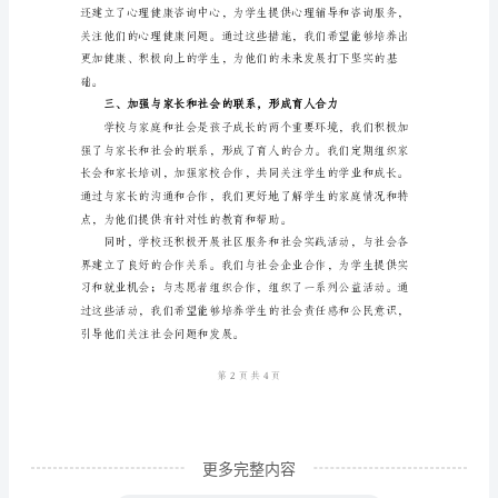
中
校
长
个
人
争力。
总
结
尊
敬
的
各
位
更多完整内容