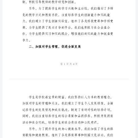
2024
年
高
中
校
望未来的发展方向。
长
个
人
总
结
____
年
高