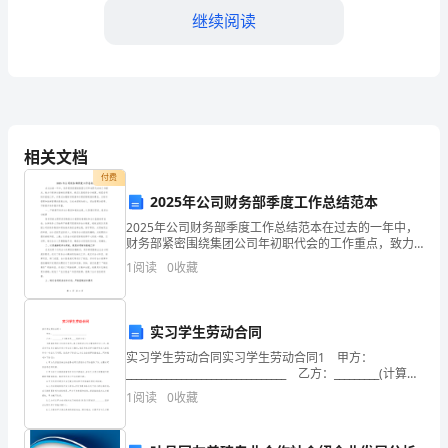
领
继续阅读
导、
老
师
和
相关文档
亲
付费
2025年公司财务部季度工作总结范本
爱
2025年公司财务部季度工作总结范本在过去的一年中，
的
财务部紧密围绕集团公司年初职代会的工作重点，致力
于提供全面的优质服务。我们认真组织会计核算，规范
1
阅读
0
收藏
同
各项财务基础工作，并通过加强财务制度和内部控制制
度的
学
实习学生劳动合同
们：
实习学生劳动合同实习学生劳动合同1 甲方：
________________________________ 乙方：_________(计算机
大
系____届毕业生) 为提高我院毕业生职业实力，
1
阅读
0
收藏
家