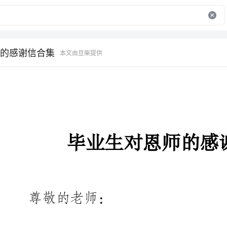
的感谢信合集
本文由豆柴提供
毕业生对恩师的感谢信合集
尊敬的老师：
鲜花感恩雨露，因为雨露滋润它
为长空让它飞翔;高山感恩大地，因