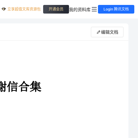
立享超值文库资源包
我的资料库
开通会员
Login 腾讯文档
编辑文档
成长;苍鹰感恩长空，因
为大地让它高耸。而学生