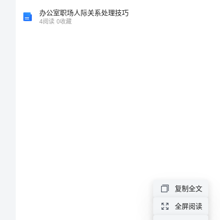
合
办公室职场人际关系处理技巧
4
阅读
0
收藏
集
毕
业
生
对
恩
师
的
感
复制全文
谢
全屏阅读
信