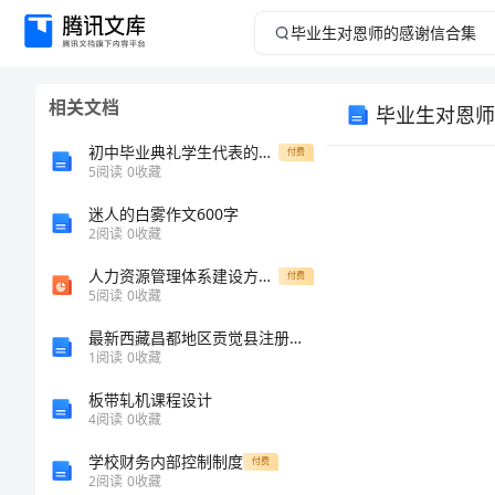
毕
业
相关文档
毕业生对恩师
生
初中毕业典礼学生代表的演讲稿
付费
对
5
阅读
0
收藏
迷人的白雾作文600字
恩
2
阅读
0
收藏
师
人力资源管理体系建设方案课件
付费
5
阅读
0
收藏
的
最新西藏昌都地区贡觉县注册消防工程师消防安全技术实务考试试题（易错题）
1
阅读
0
收藏
感
板带轧机课程设计
谢
4
阅读
0
收藏
学校财务内部控制制度
付费
信
2
阅读
0
收藏