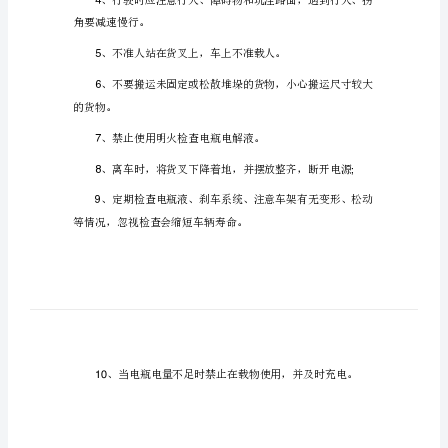
操
作
1
规
程
电
动
搬
3
运
叉
4
车
角要减速慢行。
安