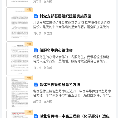
2
阅读
0
收藏
地理解社会，假设我们带着生硬的书本知识走向社会，
坏
必定
付费
或
村党支部基层组织建设实施意见
村党支部基层组织建设实施意见 加强基层服务型党组织
有
建设，是党的十八大作出的重大部署，是全面加强党的
建设的基础工程，对于密切党群关系，提高党的执政能
7
阅读
0
收藏
缺
力，巩固党的执政基础具有重要意义。按照
陷
付费
做服务生的心得体会
时，
做服务生的心得体会作为一名服务生，我带着憧憬和期
应
待踏入这个行业，虽然刚开始的时候觉得自己会很辛
苦，但随着时间的推移，我发现做服务生其实是一份有
1
阅读
0
收藏
趣而充满挑战的工作。在这里，我将分享我作为一名服
在
务生的心得
付费
处
晶体三极管型号命名方法
理
各国晶体三极管型号命名方法1、中国半导体器件型号命
名方法 半导体器件型号由五部分（场效应器件、半导
后
体特殊器件、复合管、PIN型管、激光器件的型号命名只
8
阅读
0
收藏
有第三、四、五部分）组成。五个部分意义如下：
操
付费
湖北省黄梅一中高三理综（化学部分）适应