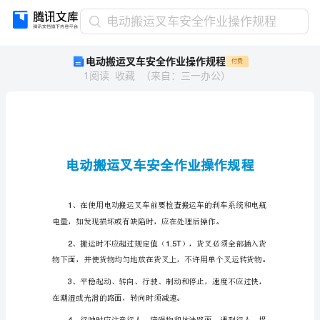
电
电动搬运叉车安全作业操作规程
动
电动搬运叉车安全作业操作规程
付费
搬
1
阅读
收藏
（
来自
：
三一办公
）
运
叉
车
安
全
作
业