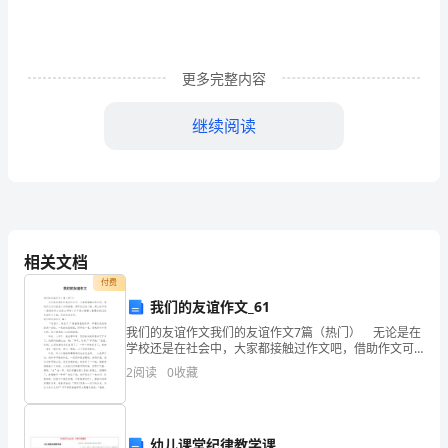
动
搬
更多完整内容
运
叉
继续阅读
车
10
前
要
检
相关文档
付费
查
我们的友谊作文_61
搬
我们的友谊作文我们的友谊作文7篇（热门） 无论是在
学校还是在社会中，大家都接触过作文吧，借助作文可
运
以宣泄心中的情感，调节自己的心情。那么你知道一篇
2
阅读
0
收藏
好的作文该怎么写吗？以下是小编精心整理的我们的友
车
谊
的
幼儿课堂纪律教学课