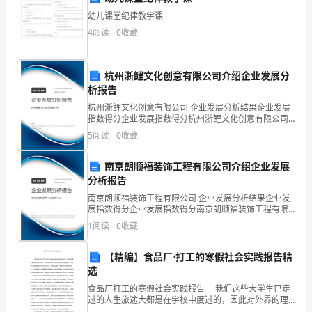
刹
幼儿课堂纪律教学课
4
阅读
0
收藏
车
系
杭州浙鲤文化创意有限公司介绍企业发展分
统
析报告
杭州浙鲤文化创意有限公司 企业发展分析结果企业发展
和
指数得分企业发展指数得分杭州浙鲤文化创意有限公司
综合得分说明：企业发展指数根据企业规模、企业创
电
5
阅读
0
收藏
新、企业风险、企业活力四个维度对企业发展情况进行
评价。
瓶
南京朗顺福装饰工程有限公司介绍企业发展
分析报告
电
南京朗顺福装饰工程有限公司 企业发展分析结果企业发
量，
展指数得分企业发展指数得分南京朗顺福装饰工程有限
公司综合得分说明：企业发展指数根据企业规模、企业
1
阅读
0
收藏
如
创新、企业风险、企业活力四个维度对企业发展情况进
行评
发
【精编】食品厂ۥ打工的寒假社会实践报告精
选
现
食品厂打工的寒假社会实践报告 我们这些大学生已走
过的人生旅途大都是在学校中度过的，因此对外界的理
损
解都是特别浅薄的。我们不能等到走出校门后再去深化