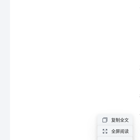
厅
部
实
习
题和
总
结
范
文
2024
复制全文
年
全屏阅读