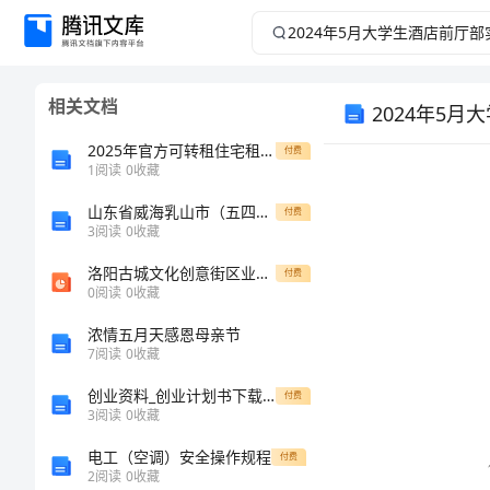
2024
年
相关文档
5
2024年5
2025年官方可转租住宅租赁合同规范样本
付费
月
1
阅读
0
收藏
大
山东省威海乳山市（五四制）2022-2023学年七年级下学期期末语文试题
付费
3
阅读
0
收藏
学
洛阳古城文化创意街区业态介绍(1)
付费
0
阅读
0
收藏
生
浓情五月天感恩母亲节
7
阅读
0
收藏
酒
创业资料_创业计划书下载模板
付费
店
3
阅读
0
收藏
电工（空调）安全操作规程
前
付费
2
阅读
0
收藏