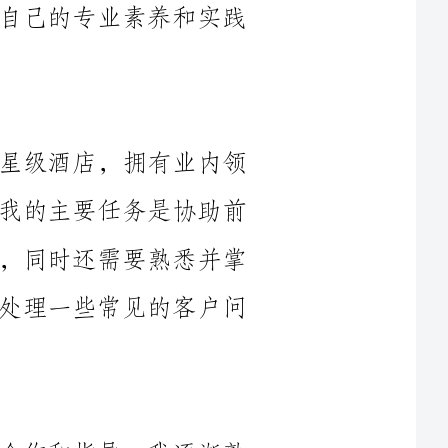
我所在的酒店前厅部是一家知名的五星级酒店，拥有业内领
先的设施和服务。作为前厅部的实习生，我的主要任务是协助前
台接待和处理客人入住、离店等相关事务，同时还需要熟悉并掌
握酒店的预订系统和客户管理软件，以及处理一些常见的客户问
在实习期间，通过与前台工作人员的合作和指导，我逐渐熟
悉了酒店前台的各项业务流程和操作规范。我学会了如何高效地
处理客户的登记、预订、安排入住等事务，并且能够熟练操作酒
店系统，提供快速、准确的服务。与此同时，我还学会了如何与
客户进行良好的沟通，尽量满足客户的需求，解决客户的问题，