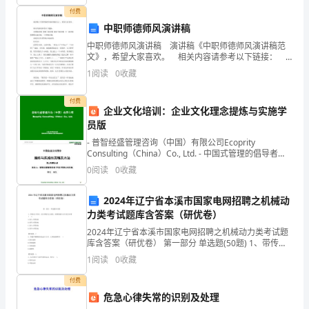
付费
史，
中职师德师风演讲稿
较
整
智
今
标
难，
体看来不愿读书及低
力者大有人在。所以
共
中职师德师风演讲稿 演讲稿《中职师德师风演讲稿范
文》，希望大家喜欢。 相关内容请参考以下链接：
21
竞聘演讲稿 国旗下演讲稿 建党节演讲稿 七一演讲稿 师
1
阅读
0
收藏
德师风演讲稿 三分钟演讲稿 尊敬的
课，
史毕业考要成功
担子很重，因此在
必须加大力
付费
每
企业文化培训：企业文化理念提炼与实施学
员版
课
- 普智经盛管理咨询（中国）有限公司Ecoprity
做
每
每
课，
好
一个课件，课堂及时巩固，及时消化，力求
Consulting（China）Co., Ltd. - 中国式管理的倡导者
教
Advocate of Chinese-styl
0
阅读
0
收藏
学
2024年辽宁省本溪市国家电网招聘之机械动
实
效
都能有
际成
1
力类考试题库含答案（研优卷）
课
2024年辽宁省本溪市国家电网招聘之机械动力类考试题
库含答案（研优卷） 第一部分 单选题(50题) 1、带传动
时。
工作时，设小带轮为主动轮，则带的最大应力发生在带(
学
的
四、本
期所作要求及力争达到
1
阅读
0
收藏
)。A.进入大带轮处B.离开
二、
付费
危急心律失常的识别及处理
背