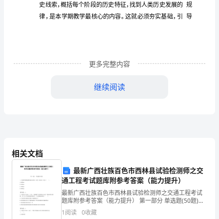
个
单
元，
初三年级情况是：不好动、不好
、比
死板。虽
叙
更多完整内容
述
继续阅读
部
学
着
路转
学
答
分
生上课时能围绕
老师思
，但仍有
生回
世
界
现
放
就
今
调，
出去
收不回来。
代
相关文档
时
格中
率较高
特
批
学
不及
低分
，
别是初三⑸班大
男生,由于
习态
最新广西壮族百色市西林县试验检测师之交
期
通工程考试题库附参考答案（能力提升）
最新广西壮族百色市西林县试验检测师之交通工程考试
的
题库附参考答案（能力提升） 第一部分 单选题(50题)
惯
较
故
的合格率
不端正，习
又
差，认识又不足，
要达到
1、玻璃纤维增强塑料接头管箱（Ⅱ类）的长度t均为（
历
1
阅读
0
收藏
）。A.2000mmB.3000m