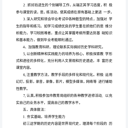
的
每
教学
时期
历史，共课，
课
期
世
界
二、背景分析
历
史
学
学校
全
方针
全
本
期将根据
工作精神，以
面贯彻
，
教
学
教育
指
管部门的
容
素质
为
引，在上级主
领导下，以课改内
为
内
容
试
突破
规教学的
究
度
实
板，以考
改革为
口，加强常
研
力
，切
共
分
为
教学
努
提高教学
初三历史
改革，
力
八