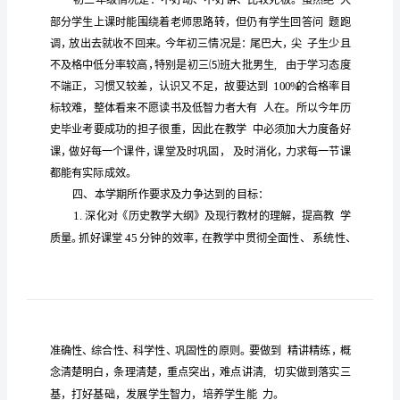
历
史
工
作
计
划
一、
教
学
教学
容
一、
内
内
容：
学
教学
容
本
期世界历史
内
本
学