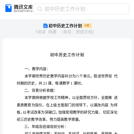
初
初中历史工作计划
中
初中历史工作计划
付费
历
1
阅读
收藏
（
来自
：
贤阅文档
）
史
工
作
计
划
初
中