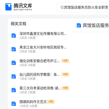
宾
馆
相关文档
宾馆饭店服务
饭
深圳市鑫港文化传播有限公司介绍企业发展分析报告
店
2
阅读
0
收藏
黑龙江省大兴安岭地区统招专升本考试2022-2023年计算机第二次模拟卷附答案
服
3
阅读
0
收藏
务
强化训练安徽合肥市庐江县二中数学七年级上册期中综合测评定向练习试题（含答案解析）
付费
2
阅读
0
收藏
员
幼儿园托班科学教案：各种各样的味道范文大全
付费
1
阅读
0
收藏
防
第三次月考滚动检测卷-湖南长沙市实验中学数学七年级上册期中综合测评定向练习试卷（含答案详解版）
付费
火
2
阅读
0
收藏
围裙妈妈作文范文
付费
安
18
阅读
0
收藏