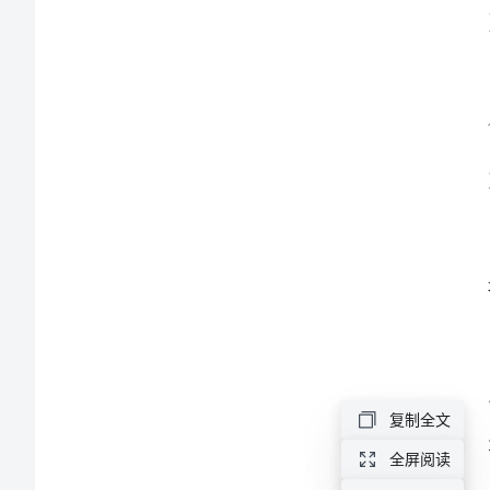
全
施。
职
责
宾
馆
饭
店
服
务
员
复制全文
施。
防
全屏阅读