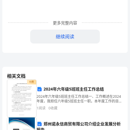
位
评
委、
更多完整内容
各
继续阅读
位
同
确保电厂平安、经济、稳定运行。
事：
相关文档
大
付费
2024年六年级5班班主任工作总结
家
2024年六年级5班班主任工作总结一、工作概述在2024
好!
年度，我担任六年级5班班主任一职。本年度工作的目标
是全力促进学生的全面发展，提高班级整体素质，培养
1
阅读
0
收藏
学生积极向上的品质和良好的学习习惯。通过与学生
今
郑州诺永信商贸有限公司介绍企业发展分析
报告