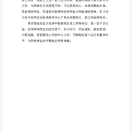
聘
的
的竞选演说，是不需要理由的。
演
讲
稿
在
座
的
各
位
领
导、
各