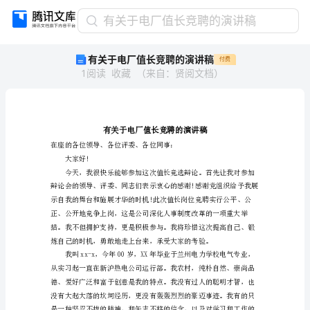
有
有关于电厂值长竞聘的演讲稿
关
有关于电厂值长竞聘的演讲稿
付费
于
1
阅读
收藏
（
来自
：
贤阅文档
）
电
厂
值
长
竞
聘
大家好!
的