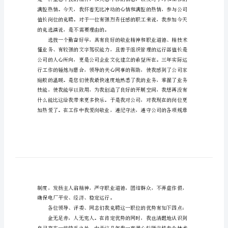
演
讲
稿
有
关
于
电
厂
值
长
竞