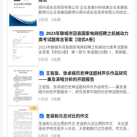
天，
郑州诺永信商贸有限公司 企业发展分析结果企业发展指
我
数得分企业发展指数得分郑州诺永信商贸有限公司综合
得分说明：企业发展指数根据企业规模、企业创新、企
2
阅读
0
收藏
很
业风险、企业活力四个维度对企业发展情况进行评价。
该企
平，为热电事业的开展做出积
快
2023年聊城市冠县国家电网招聘之机械动力
类考试题库含答案【培优A卷】
乐
2023年聊城市冠县国家电网招聘之机械动力类考试题库
含答案【培优A卷】 第一部分 单选题(50题) 1、用钢锯锯
能
割物件时的运动行程( )A.锯割时推拉行程要尽量长些B.锯
0
阅读
0
收藏
割时推拉行程要尽量短
够
王祖皆、张卓娅历史神话题材声乐作品研究
参
——兼及演唱分析的开题报告
加
王祖皆、张卓娅历史神话题材声乐作品研究——兼及演
唱分析的开题报告一、研究背景中国的历史神话题材是
一种非常丰富的文化资源，它具有深厚的文化传统和民
这
1
阅读
0
收藏
族特色。而王祖皆、张卓娅是著名的歌唱家，他们以其
精湛的演
次
付费
圣诞和元旦对比的作文
值
圣诞和元旦比照的作文 圣诞和元旦比照的作文 无论是
身处学校还是步入社会，大家都跟打过交道吧，作文是
长
由文字组成，经过人的思想考虑，通过语言组织来表达
6
阅读
0
收藏