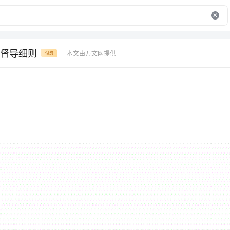
督导细则
本文由万文网提供
付费