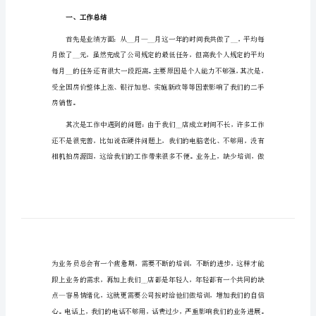
房地产年度工作总结1
地
产
年
度
工
作
总
结
房
地
产
去学会忍受。
年
一、工作总结
度