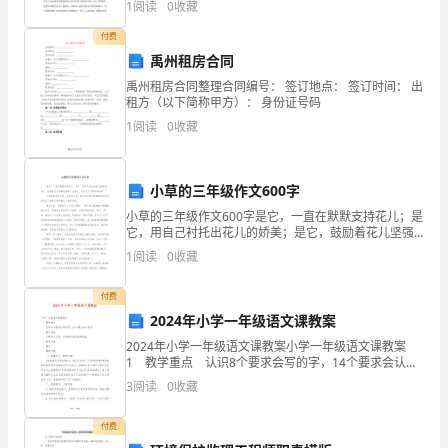
了
1
阅读
0
收藏
自
付费
禹州租房合同
己
禹州租房合同整理合同编号： 签订地点： 签订时间： 出
租方（以下简称甲方）： 身份证号码
的
1
阅读
0
收藏
等
不
足，
小草的三年级作文600字
综
小草的三年级作文600字是它，一直在默默支持花儿；是
它，用自己衬托出花儿的娇美；是它，鼓励着花儿坚强
合
地绽放；也是它，告诉花儿不要轻易放弃小草虽没有花
1
阅读
0
收藏
儿娇，没有花儿美，但它却以自己的独特美站在大自然
来
这个
付费
说，
2024年小学一年级语文课教案
2024年小学一年级语文课教案小学一年级语文课教案
在
1 教学重点 认识8个要求会写的字，14个要求会认的
字。 教学难点 了解课文内容，体会阿凡提的聪明机
工
3
阅读
0
收藏
智。 教学手段 字卡
作
付费