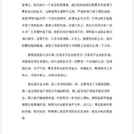
工
作
总
结
1
__
房销售。
月
至
今
一
直
在
__