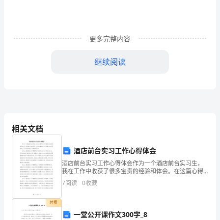
从
事
更多完整内容
房
继续阅读
地
产
经
纪
相关文档
人
工
酒店前台实习工作心得体会
酒店前台实习工作心得体会作为一个酒店前台实习生，
作。
我在工作中收获了很多宝贵的经验和体会。在这篇心得
体会中，我将分享我在实习过程中的所思所感，以及对
在
7
阅读
0
收藏
未来的一些规划和目标。首先，酒店前台工作需要具备
良好的沟
这
付费
一堂公开课作文300字_8
里