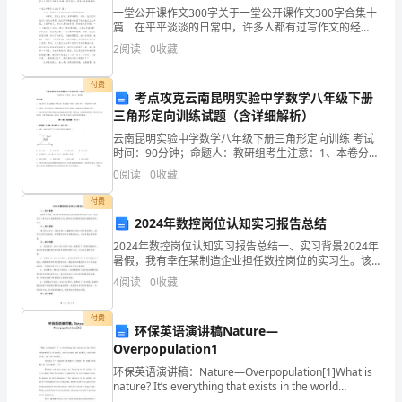
一堂公开课作文300字关于一堂公开课作文300字合集十
我
篇 在平平淡淡的日常中，许多人都有过写作文的经
历，对作文都不陌生吧，通过作文可以把我们那些零零
2
阅读
0
收藏
学
散散的思想，聚集在一块。那么，怎么去写作文呢？
到
付费
考点攻克云南昆明实验中学数学八年级下册
三角形定向训练试题（含详细解析）
了
云南昆明实验中学数学八年级下册三角形定向训练 考试
很
时间：90分钟；命题人：教研组考生注意：1、本卷分第
I卷（选择题）和第Ⅱ卷（非选择题）两部分，满分100
0
阅读
0
收藏
多
分，考试时间90分钟2、答卷前，考生务必用0.
付费
新
2024年数控岗位认知实习报告总结
东
2024年数控岗位认知实习报告总结一、实习背景2024年
暑假，我有幸在某制造企业担任数控岗位的实习生。该
西，
企业是一家专注于机械制造的公司，拥有先进的数控设
热心、对客户耐心、对成功有信心。
4
阅读
0
收藏
备和雄厚的研发实力。二、实习目的通过这次实习，我
认
付费
环保英语演讲稿Nature—
识
Overpopulation1
到
环保英语演讲稿：Nature—Overpopulation[1]What is
nature? It’s everything that exists in the world
independent