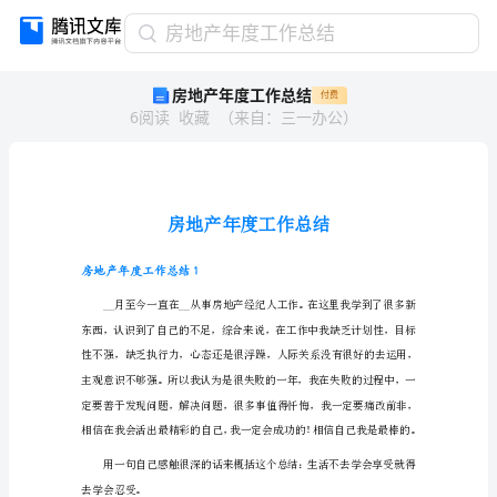
房
房地产年度工作总结
地
房地产年度工作总结
付费
产
6
阅读
收藏
（
来自
：
三一办公
）
年
度
工
作
总
结
房