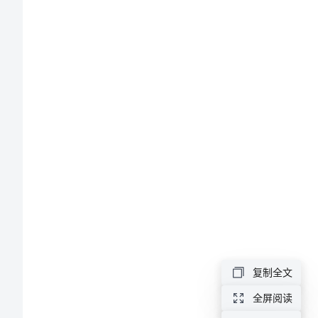
《黄
河
的
主
人》
说
人”这句话
课
稿
复制全文
苏
道理
全屏阅读
教