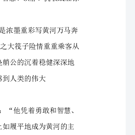
黄河气势之大筏子险情重重乘客从
他凭着勇敢和智慧、
就能战胜艰难险阻的