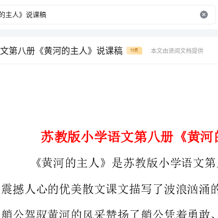
文第八册《黄河的主人》说课稿
本文由贤阅文档提供
付费
苏教版小学语文第八册《黄河的主人》说课稿
《黄河的主人》是苏教版小学语文第八册
震撼人心的优美散文课文描写了波浪汹涌的黄河及河上羊皮筏子的
艄公驾驭黄河的风采赞扬了艄公凭
涛骇浪的黄河精神
文章没有直接描写羊皮筏子及艄公而是浓