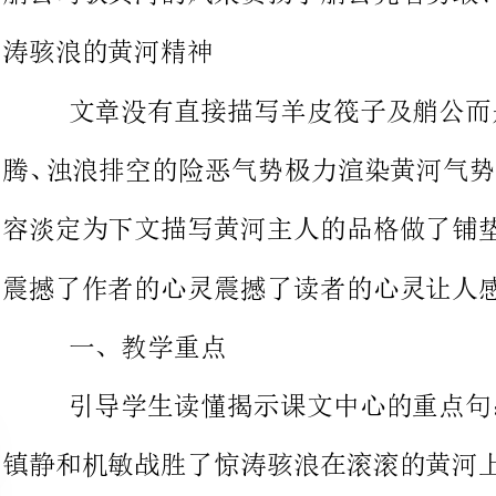
腾、浊浪排空的险恶气势极力渲染
容淡定为下文描写黄河主人的品格做了铺垫艄公的沉着稳健深深地
震撼了作者的心灵震撼了读者的心灵让人感到人类的伟大
一、教学重点
引导学生读懂揭示课文中心的重点句：“
镇静和机敏战胜了惊涛骇浪在滚滚的黄河上如履平地成为黄河的主
二、教学难点
让学生明白只要勇敢、智慧、沉着、机敏
三、教学目标