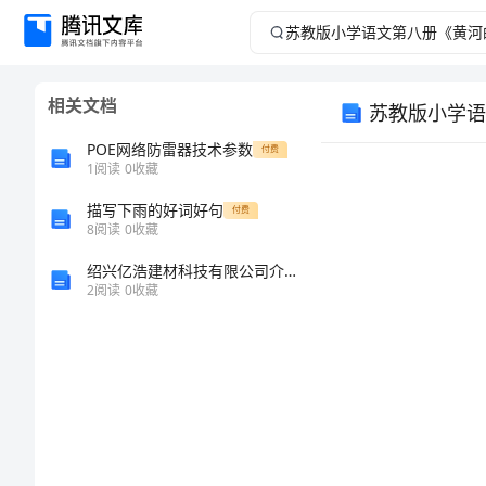
苏
教
相关文档
苏教版小学语
版
POE网络防雷器技术参数
付费
小
1
阅读
0
收藏
描写下雨的好词好句
学
付费
8
阅读
0
收藏
语
绍兴亿浩建材科技有限公司介绍企业发展分析报告
2
阅读
0
收藏
文
第
八
册