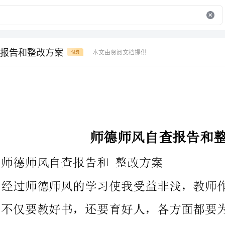
报告和整改方案
本文由贤阅文档提供
付费
师德师风自查报告和整改方案
师德师风自查报告和整改方案
经过师德师风的学习使我受益非浅，教师作为人类灵魂的工程师，
不仅要教好书，还要育好人，各方面都要为人师表，使我更加深刻
地认识到加强师德师风建立的重要性。教师首先自己要有高尚的道
德情操，才能以德治教、以德育人。以高尚的情操引导学生全面开
展，在此我就我个人在师德师风学习活动中发现的问题从八个方面