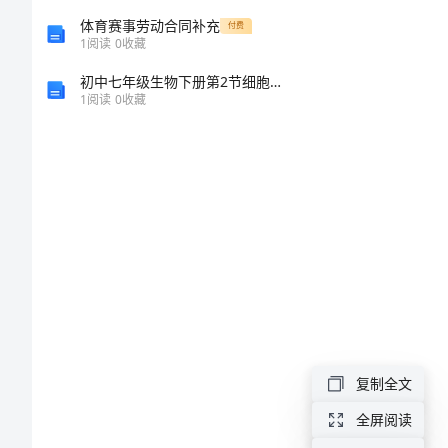
改
体育赛事劳动合同补充
付费
1
阅读
0
收藏
方
初中七年级生物下册第2节细胞的分裂和分化名师精选教案苏科版
1
阅读
0
收藏
案
师
德
师
二
风
自
查
报
复制全文
告
全屏阅读