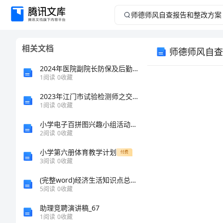
师
德
相关文档
师德师风自查
师
2024年医院副院长防保及后勤管理年底总结
风
1
阅读
0
收藏
2023年江门市试验检测师之交通工程考试题库附答案【突破训练】
自
1
阅读
0
收藏
查
小学电子百拼图兴趣小组活动总结
2
阅读
0
收藏
报
小学第六册体育教学计划
付费
3
阅读
0
收藏
告
(完整word)经济生活知识点总结-推荐文档
和
5
阅读
0
收藏
助理竞聘演讲稿_67
整
1
阅读
0
收藏