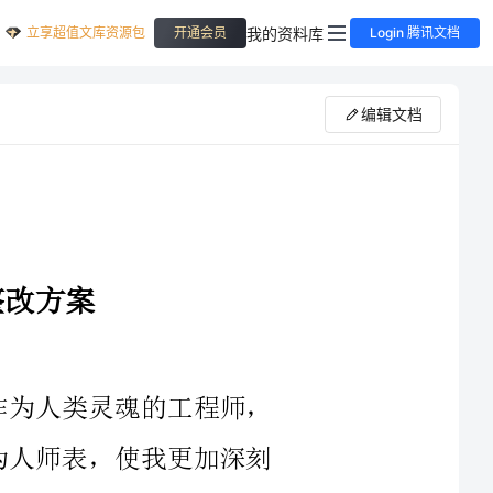
立享超值文库资源包
我的资料库
开通会员
Login 腾讯文档
编辑文档