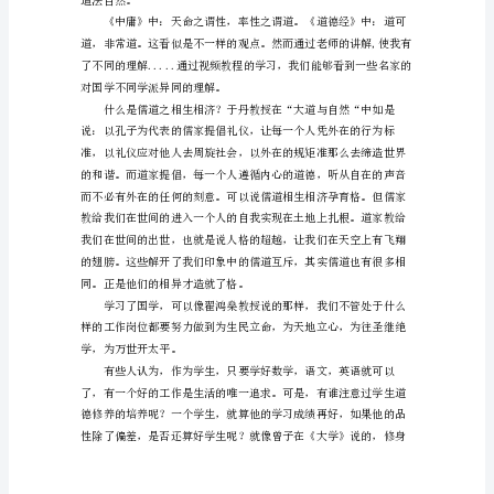
4
篇
—
上
士
闻
道，
勤
能
行
之
在