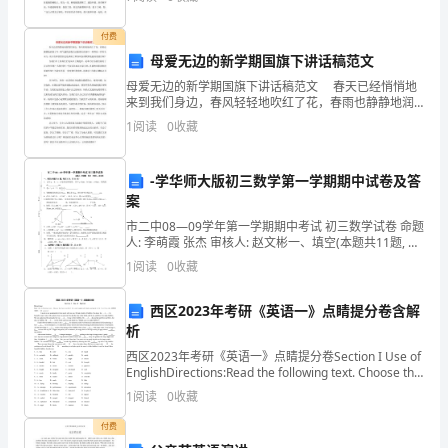
华
几年前，我和外婆去老王家，我因觉得闷
文
付费
母爱无边的新学期国旗下讲话稿范文
化
母爱无边的新学期国旗下讲话稿范文 春天已经悄悄地
的
来到我们身边，春风轻轻地吹红了花，春雨也静静地润
绿了叶，朝气蓬勃的我们正像那红花绿叶一样鲜活一样
1
阅读
0
收藏
观
有生命力，而又有谁曾想到过是谁做了那春风春雨默
念
-学华师大版初三数学第一学期期中试卷及答
案
文
市二中08—09学年第一学期期中考试 初三数学试卷 命题
明。
人: 李萌霞 张杰 审核人: 赵文彬一、填空(本题共11题, 每
空3分
1
阅读
0
收藏
它
就
西区2023年考研《英语一》点睛提分卷含解
析
像
西区2023年考研《英语一》点睛提分卷Section I Use of
EnglishDirections:Read the following text. Choose the
一
best wor
1
阅读
0
收藏
根
付费