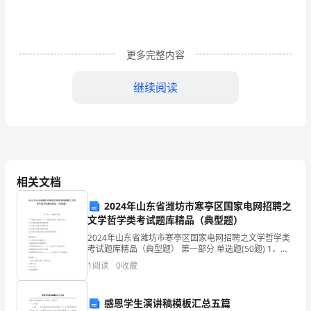
漫
长
更多完整内容
的
历
继续阅读
史
长
飞。
河
中，
相关文档
国
2024年山东省潍坊市寒亭区国家电网招聘之
道法自然。
文学哲学类考试题库精品（典型题）
学
2024年山东省潍坊市寒亭区国家电网招聘之文学哲学类
考试题库精品（典型题） 第一部分 单选题(50题) 1、矛
作
盾的斗争性是一个广泛的哲学范畴，它的含义是（）A.
1
阅读
0
收藏
对立面双方相互依存的性质B.对立面
为
中
感恩学生演讲稿模板汇总五篇
对国学不同学派异同的理解。