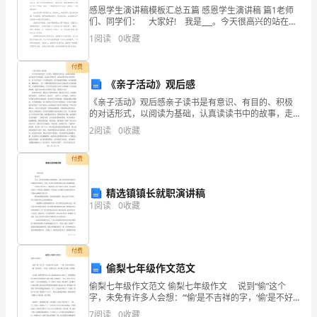
感恩学生演讲稿模板汇总五篇 感恩学生演讲稿 篇1老师
华
们、同学们： 大家好! 我是___。今天很高兴的站在这
里演讲。每一次都在母爱孤单中坚强，每一次就算很受
1
阅读
0
收藏
文
伤也不闪泪光我知道我要长大，我要独
明
付费
《亲子活动》观后感
的
《亲子活动》观后感亲子读书是有意识、有目的、积极
的对话形式，以阅读为基础，认真读读书中的故事，走
主
近孩子的世界，也是回到父母对儿时的回忆。亲子读书
2
阅读
0
收藏
也是一个长期的过程，容不得虚假和欺骗，也不能情绪
要
化。脚踏
付费
载
体，
精选镇镇长就职演讲稿
1
阅读
0
收藏
传
同。正是他们的相异才造就了格。
诵
付费
着
偷梨七年级作文范文
偷梨七年级作文范文 偷梨七年级作文 说到“偷”这个
中
字，未免有许多人会想：“‘偷’是不吉祥的字，‘偷’是不好
学，为万世开太平。
的。”但是，在我们这里，渴了摘几个水果，不算偷。
7
阅读
0
收藏