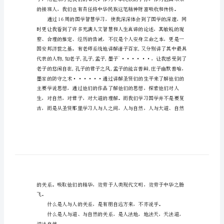
4
篇
国
学
与智慧的结晶。
智
慧
学
习
心
得
体
会