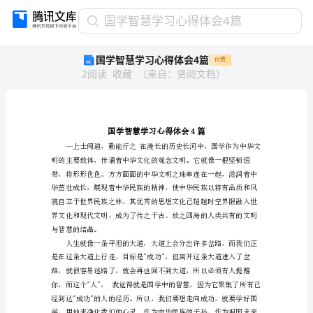
国
国学智慧学习心得体会4篇
学
国学智慧学习心得体会4篇
付费
智
2
阅读
收藏
（
来自
：
贤阅文档
）
慧
学
习
心
得
体
会