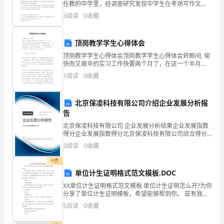
了
任教的中学里，经调查研究发现中学生在考场写作文
时，存在的问题及对策如下： 首先，审题不清，急于下
3
阅读
0
收藏
更
笔，导致离题千里。由于考场上时间紧迫，很多
深
顶岗教学学生心得体会
入
顶岗教学学生心得体会顶岗教学学生心得体会转眼间, 愉
快而又艰辛的实习工作快要两个月了，在这一个半月
的
里，我们经历了从学生到教师的角色转换。在这一个半
1
阅读
0
收藏
月的时间里，在教案的准备和书写上，在课堂的布置
上，在
了
北京保凌科技有限公司介绍企业发展分析报
解，
告
还
北京保凌科技有限公司 企业发展分析结果企业发展指数
得分企业发展指数得分北京保凌科技有限公司综合得分
学
说明：企业发展指数根据企业规模、企业创新、企业风
3
阅读
0
收藏
险、企业活力四个维度对企业发展情况进行评价。该企
业的
到
付费
单位计生证明格式范文模板.DOC
了
XX单位计生证明格式范文模板 单位计生证明怎么开?为你
分享了单位计生证明模板，希望能够帮到你。 兹有我单
很
位职工某某，男，出生日期：XXXX年X月X日，身份证
5
阅读
0
收藏
号：XXXXXXXXXX
多