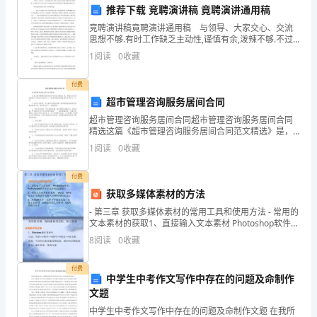
实
推荐下载 竞聘演讲稿 竟聘演讲通用稿
习
竞聘演讲稿竟聘演讲通用稿 与领导、大家交心、交流
思想不够.有时工作缺乏主动性,谨慎有余,泼辣不够.不过
经
我有信心,在以后为工作实践中在同志们的帮助下不断克
1
阅读
0
收藏
服自身的不足. 对所竞聘岗位的认识和上岗后的
历，
付费
我
超市管理咨询服务居间合同
超市管理咨询服务居间合同超市管理咨询服务居间合同
不
精选这篇《超市管理咨询服务居间合同范文精选》是，
希望对大家有所帮助以下信息仅供参考！！！超市管理
仅
1
阅读
0
收藏
咨询服务居间合同甲方：乙方：乙方受甲方委托，双方
业方向有了更明确的认识。
就甲方经
对
付费
获取多媒体素材的方法
专
- 第三章 获取多媒体素材的常用工具和使用方法 - 常用的
业
文本素材的获取1、直接输入文本素材 Photoshop软件、
Authorware软件中的文本框直接输入2、利用文
8
阅读
0
收藏
知
识
付费
中学生中考作文写作中存在的问题及命制作
文题
有
中学生中考作文写作中存在的问题及命制作文题 在我所