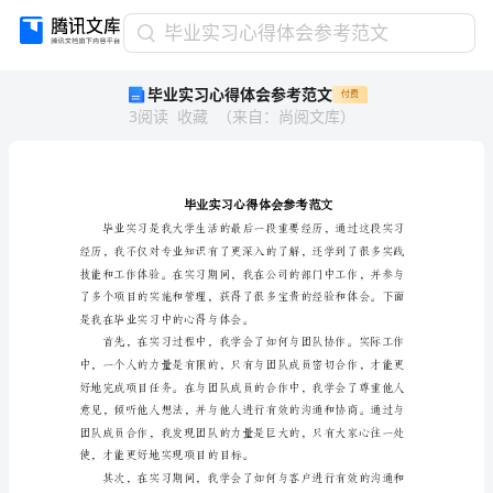
毕
毕业实习心得体会参考范文
业
毕业实习心得体会参考范文
付费
实
3
阅读
收藏
（
来自
：
尚阅文库
）
习
心
得
体
会
参
考