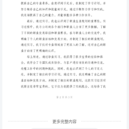
范
文
毕
业
实
习
是
我
大
学
生
活
更多完整内容
的