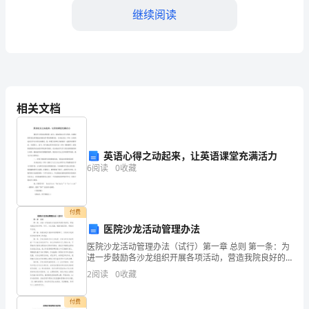
继续阅读
最
后
一
段
相关文档
重
要
英语心得之动起来，让英语课堂充满活力
经
6
阅读
0
收藏
历，
通
付费
医院沙龙活动管理办法
过
医院沙龙活动管理办法（试行）第一章 总则 第一条：为
进一步鼓励各沙龙组织开展各项活动，营造我院良好的
这
科研、学术、文化氛围，根据我院实际，特制定本办
2
阅读
0
收藏
法。第二条：科教科是沙龙组织的管理部门，负责对沙
段
龙组
付费