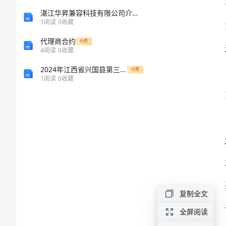
划
湛江华昇兼容科技有限公司介绍企业发展分析报告
1
阅读
0
收藏
范
代理商合约
付费
4
阅读
0
收藏
本
2024年江西省兴国县第三中学高一生物上学期期末监测试题含解析
付费
1
阅读
0
收藏
初
中
学
校
团
委
神教育。
的
复制全文
工
全屏阅读