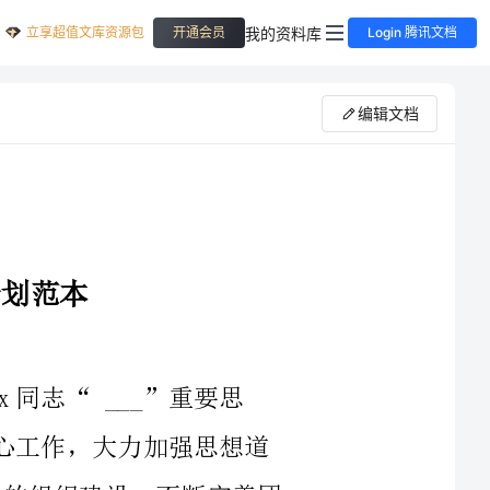
立享超值文库资源包
我的资料库
开通会员
Login 腾讯文档
编辑文档
_”重要思
想，以团的十五大精神为指导，围绕学校中心工作，大力加强思想道
德教育，构筑青年强大精神支柱;注重加强团的组织建设，不断完善团
党和青年对团组织的要求，切实开展好各项活
动、创特色品牌，大力推进我校___工作实现新突破，取得新发展。