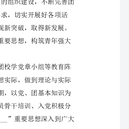
①认真组织团员青年学习贯彻“___”重要思想，构筑青年强大
校团委将是充分发挥中学生业余党校、团校学党章小组等教育阵
地的作用，紧密联系___工作和青少年的思想实际，做到理论与实际
相结合。举办业余党校二期、团校培训班一期，以党、团基本知识为
基础，重点渗透“___”思想。另外举办团员骨干培训、入党积极分
子座谈、主题板报展等形式的'活动，让“___”重要思想深入到广大
②着力加强青少年爱国主义、集体主义，社会主义和艰苦创业精
通过国庆主题活动、国旗下讲话、专题讲座、十八岁成人仪式等