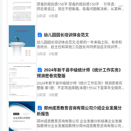
禁毒的观后感150字 禁毒的观后感150字 引导语： ___
用
同志曾说过，现在不把贩毒、吸毒问题解决掉，从某种
意义上说是涉及到中华民族兴亡的问题，这不是危言耸
吧，
6
阅读
0
收藏
听，必须提到这样的高度来认识。今天，就为
根
幼儿园园长培训体会范文
据
幼儿园园长培训体会范文;在新的一年来临之际，有幸和
写
张校长、赵主任和其他三位园长共同参加这次培训学
习，使我受益匪浅，让我如幼苗般得到了滋养，此次培
3
阅读
0
收藏
训理论与实践结合，课程丰富多样，从全方位地精心诠
作
释了成为
命
2024年新干县中级统计师《统计工作实务》
预测密卷完整版
题
2024年新干县中级统计师《统计工作实务》预测密卷完
的
整版 第1题：不定项选择题(本题1分)以下是某年全国资
金流量表部分资料：请根据以上资料进行计算和分析判
2
阅读
0
收藏
断，在下面备选项中选出正确答案。 国民总收入为
特
郑州成思教育咨询有限公司介绍企业发展分
点，
析报告
作
郑州成思教育咨询有限公司 企业发展分析结果企业发展
指数得分企业发展指数得分郑州成思教育咨询有限公司
文
综合得分说明：企业发展指数根据企业规模、企业创