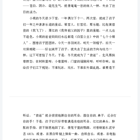
冬
天
孩
文，，欢送大家阅读。
子
作
文
小
城，
冬
天，
孩
子
作
日的活力。