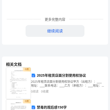
活
中，
更多完整内容
大
家
继续阅读
总
免
不
了
相关文档
付费
要
2025年租赁店面分割使用权协议
接
2025年租赁店面分割使用权协议甲方（出租方）：____
地址：____联系电话：____乙方（承租方）：____地址：
触
____联系电话：____鉴于甲方拥有位于____的店面（以下
0
阅读
0
收藏
简称“租赁店面”），
或
付费
使
禁毒的观后感150字