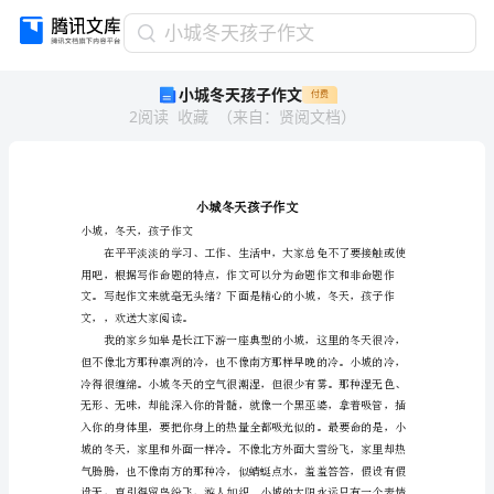
小
小城冬天孩子作文
城
小城冬天孩子作文
付费
冬
2
阅读
收藏
（
来自
：
贤阅文档
）
天
孩
子
作
文
小
小城，冬天，孩子作文
城