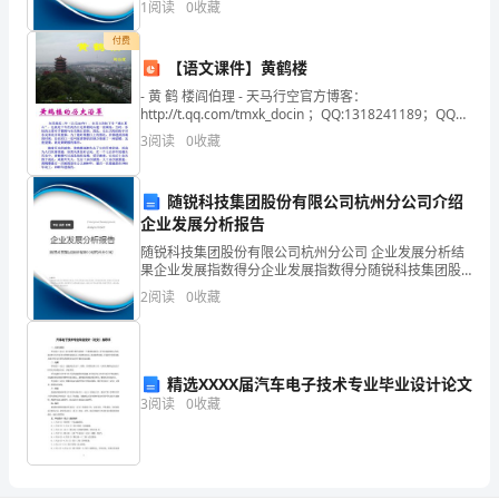
1
阅读
0
收藏
新、企业风险、企业活力四个维度对企业发展情况进行
可
评价。
付费
【语文课件】黄鹤楼
以
- 黄 鹤 楼阎伯理 - 天马行空官方博客：
分
http://t.qq.com/tmxk_docin ；QQ:1318241189；QQ
群：175569632
3
阅读
0
收藏
为
命
随锐科技集团股份有限公司杭州分公司介绍
企业发展分析报告
题
随锐科技集团股份有限公司杭州分公司 企业发展分析结
作
果企业发展指数得分企业发展指数得分随锐科技集团股
份有限公司杭州分公司综合得分说明：企业发展指数根
2
阅读
0
收藏
文
据企业规模、企业创新、企业风险、企业活力四个维度
对企
和
非
精选XXXX届汽车电子技术专业毕业设计论文
3
阅读
0
收藏
命
题