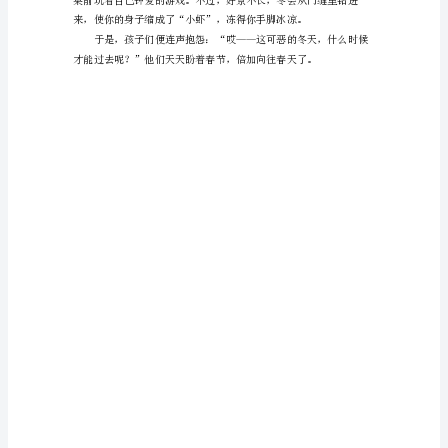
文
在
平
平
淡
淡
的
学
习、
工
作、
生