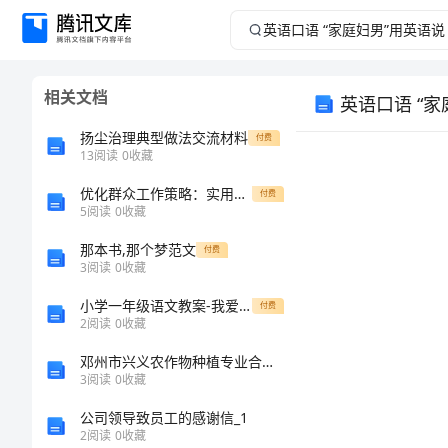
英
语
相关文档
英语口语 “
口
扬尘治理典型做法交流材料
付费
语
13
阅读
0
收藏
优化群众工作策略：实用总结教程
“家
付费
5
阅读
0
收藏
庭
那本书,那个梦范文
付费
3
阅读
0
收藏
妇
小学一年级语文教案-我爱我生活的地方教案
付费
2
阅读
0
收藏
男”
邓州市兴义农作物种植专业合作社介绍企业发展分析报告
用
3
阅读
0
收藏
公司领导致员工的感谢信_1
英
2
阅读
0
收藏