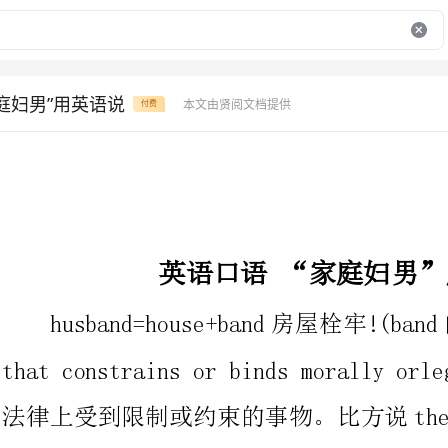
家庭妇男”用英语说
本文由贤阅文档提供
付费
英语口语“家庭妇男”用英语说
husband=house+band房屋栓牢!(band的含义就是Something
thatconstrainsorbindsmorallyorlegally约束：在道
法律上受到限制或约束的事物。比方说thebandsofmarriage
andfamily婚姻和家庭的约束)。这当然有玩笑的成分，不过也说
明了丈夫和家庭的密切联系。我们都知道housewife是“家庭妇
女”的意思，那么，你知道“家庭妇男”用该怎么说吗?