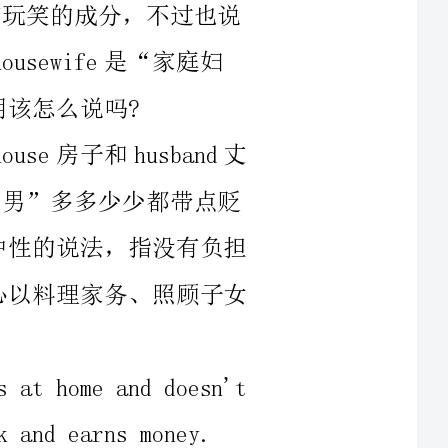
well-paidandhasgoodjobprospects,