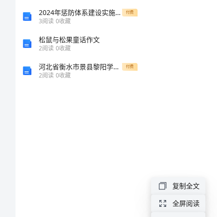
语
2024年惩防体系建设实施方案
付费
3
阅读
0
收藏
说
松鼠与松果童话作文
2
阅读
0
收藏
英
河北省衡水市景县黎阳学校七年级数学下册《7.1.2 三角形的高、中线与角平分线》教案 新人教版
付费
语
2
阅读
0
收藏
口
语
“家
庭
妇
男”
复制全文
用
全屏阅读
英