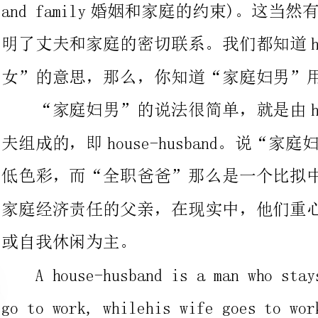
“家庭妇男”的说法很简单，就是由house房子和husband丈
夫组成的，即house-husband。说“家庭妇男”多多少少都带点贬
低色彩，而“全职爸爸”那么是一个比拟中性的说法，指没有负担
家庭经济责任的父亲，在现实中，他们重心以料理家务、照顾子女
或自我休闲为主。
Ahouse-husbandisamanwhostaysathomeanddoesn't
gotowork,whilehiswifegoestoworkandearnsmoney.
Usuallyamanbeesahouse-husbandinordertolookafter
children.Sociologistshavefoundthefull-time
househusbandemergesinthreemainsituations.Firstly,if
thewifeisambitious,
whileherhusbandispaidpoorlyandhasnojobprospects,