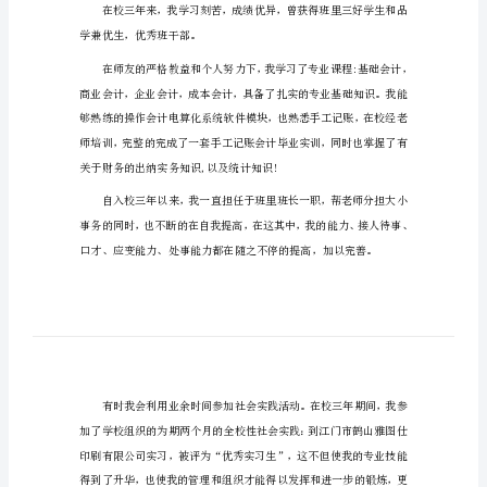
大学生会计专业求职信篇1
大
尊敬的领导：
学
生
您好!
会
计
专
业
求
职
信
大
学
学兼优生，优秀班干部。