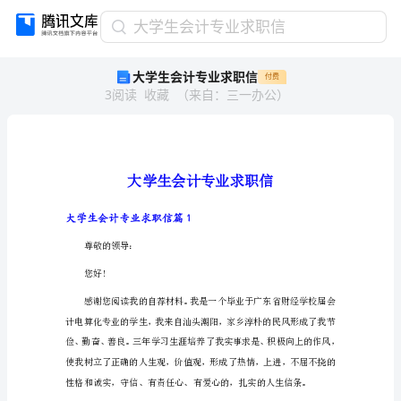
大
大学生会计专业求职信
学
大学生会计专业求职信
付费
生
3
阅读
收藏
（
来自
：
三一办公
）
会
计
专
业
求
职
信