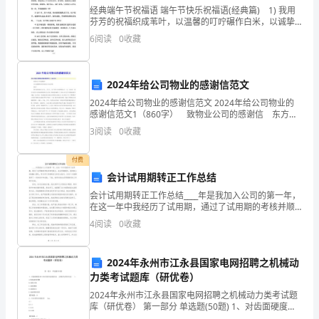
材
经典端午节祝福语 端午节快乐祝福语(经典篇) 1) 我用
芬芳的祝福织成苇叶，以温馨的叮咛碾作白米，以诚挚
料。
的祈祷晒熟红枣，再以友谊的丝线紧紧缠绕，端午节送
6
阅读
0
收藏
你香甜的粽子，愿你永远享受人生的美好!
我
是
2024年给公司物业的感谢信范文
实践经验。
2024年给公司物业的感谢信范文 2024年给公司物业的
一
感谢信范文1（860字） 致物业公司的感谢信 东方鸿
铭物业管理有限公司总经理： 您好！ 我们是碧湖岛
个
3
阅读
0
收藏
169号、170号、226号等八套别
毕
付费
会计试用期转正工作总结
业
会计试用期转正工作总结____年是我加入公司的第一年，
于
在这一年中我经历了试用期，通过了试用期的考核并顺
利转正。在试用期期间，我积极主动地融入团队，努力
4
阅读
0
收藏
广
学习并提高自己的专业能力。在各个方面都取得了一定
的
东
2024年永州市江永县国家电网招聘之机械动
力类考试题库（研优卷）
省
2024年永州市江永县国家电网招聘之机械动力类考试题
财
库（研优卷） 第一部分 单选题(50题) 1、对齿面硬度
成果来证明一切。
HB≤350的闭式齿轮传动，主要的失效形式是( )。A.轮齿