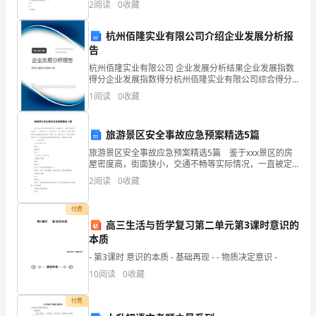
2
阅读
0
收藏
经
疲劳折断B.齿面点蚀C
学
杭州佰隆实业有限公司介绍企业发展分析报
告
校
杭州佰隆实业有限公司 企业发展分析结果企业发展指数
得分企业发展指数得分杭州佰隆实业有限公司综合得分
届
说明：企业发展指数根据企业规模、企业创新、企业风
1
阅读
0
收藏
险、企业活力四个维度对企业发展情况进行评价。该企
会
业的
计
旅游景区安全事故应急预案精选5篇
旅游景区安全事故应急预案精选5篇 鉴于xxx景区的房
电
屋密度高，街面狭小，交通不畅等实际情况，一直被定
位为火灾易发区，为了确保xxx景区的消防安全并能在应
2
阅读
0
收藏
算
急情况下协调一致，指挥有力，将人民群众的财产和
化
付费
高三生活与哲学复习第二单元第3课时意识的
专
本质
业
- 第3课时 意识的本质 - 基础再现 - - 物质决定意识 -
10
阅读
0
收藏
的
付费
学