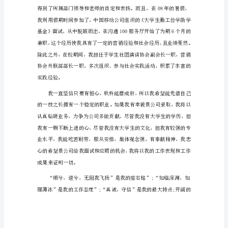
生
会
计
专
业
求
职
信
篇
1
尊
敬
的