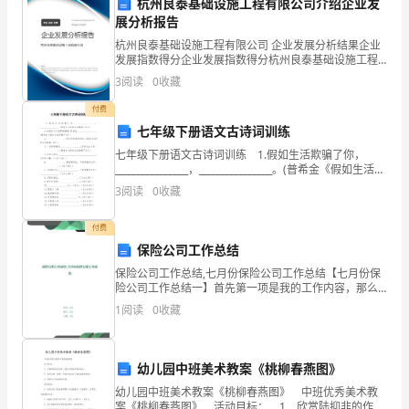
杭州良泰基础设施工程有限公司介绍企业发
里
展分析报告
杭州良泰基础设施工程有限公司 企业发展分析结果企业
代
发展指数得分企业发展指数得分杭州良泰基础设施工程
有限公司综合得分说明：企业发展指数根据企业规模、
3
阅读
0
收藏
表
企业创新、企业风险、企业活力四个维度对企业发展情
况进
付费
全
七年级下册语文古诗词训练
班
七年级下册语文古诗词训练 1.假如生活欺骗了你，
________________，________________。(普希金《假如生活欺
同
骗了你》) 2.忧郁的日子里需要镇静：相信吧，______
3
阅读
0
收藏
学
付费
发
保险公司工作总结
保险公司工作总结,七月份保险公司工作总结【七月份保
言。
险公司工作总结一】首先第一项是我的工作内容，那么
对于经代后援来说，它的任务也是非常繁重的，但是就
首
1
阅读
0
收藏
我个人而言，由于年龄的问题，还欠缺很多的经验，所
以我的
先，
幼儿园中班美术教案《桃柳春燕图》
我
幼儿园中班美术教案《桃柳春燕图》 中班优秀美术教
要
案《桃柳春燕图》 活动目标： 1．欣赏陆抑非的作