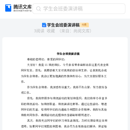
学
学生会班委演讲稿
生
学生会班委演讲稿
付费
会
3
阅读
收藏
（
来自
：
尚阅文库
）
班
委
演
讲
稿
学
尊敬的老师们，亲爱的同学们：
生