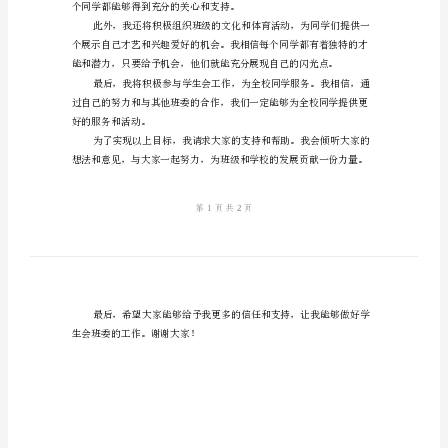
会
班
委
作。
演
讲
项工作。
稿
尊
敬
的
老
师
们，
个同学都能够得到充分的关
亲