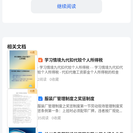
班
继续阅读
长，
今
天
生会班委的工作。谢谢大家！
非
相关文档
付费
常
学习情境九代扣代较个人所得税
荣
- 学习情境九代扣代较个人所得税 - - 学习情境九代扣代
较个人所得税 - 代扣代缴工资薪金个人所得税的检查
幸
2
阅读
0
收藏
能
付费
够
服装厂管理制度之奖惩制度
服装厂管理制度之奖惩制度第一节劳动现场管理制度奖
站
惩条例第一条：上班时必须配带厂牌，违者按厂规处
罚。第二条.严禁任何时候在车间吸烟，违者，一次罚款
35
阅读
0
收藏
在
20元，屡教不改者，加倍重处。第三条：严禁在上班时
间在
这