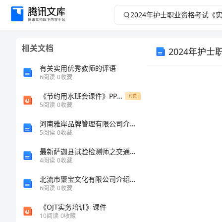
2024
年
相关文档
2024年护
护
有关实用优秀教师的评语
士
6
阅读
0
收藏
职
《节约用水班会课件》PPT课件
付费
5
阅读
0
收藏
业
河南雅岸品牌管理有限公司介绍企业发展分析报告
考试须知：
5
阅读
0
收藏
资
最新萨迦县试验检测师之交通工程考试题库带答案（预热题）
4
阅读
0
收藏
格
北流市聚宝文化有限公司介绍企业发展分析报告
考
6
阅读
0
收藏
《OJT实务培训》课件
试
10
阅读
0
收藏
姓名：______