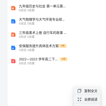
《实
九年级历史与社会 第一单元第二课第二框进入社会主义课件 人教版课件
考号：______
8
阅读
0
收藏
践
大气物理学与大气环境专业硕士生培养方案
6
阅读
0
收藏
能
三年级美术上册 自行车的故事 2课件 浙美版
8
阅读
0
收藏
力》
安保服务提升具体技术方案
付费
真
5
阅读
0
收藏
2022—2023 学年高二下学期期末考试英语试卷(全国卷)
题
付费
8
阅读
0
收藏
模
D、利尿剂
拟
复制全文
试
A.铁剂治
全屏阅读
题