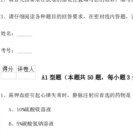
A1型题（本题共50题，每小题3分，共150分）
1、高钾血症引起心律失常时，静脉注射应首选的药物是（）。
A、10%硫酸镁溶液
B、5%碳酸氢钠溶液
C、5%氯化钙溶液+等量5%葡糖糖溶液
E、5%葡萄糖溶液+胰岛素
2、治疗小细胞低色素性贫血最重要的是（）。
疗