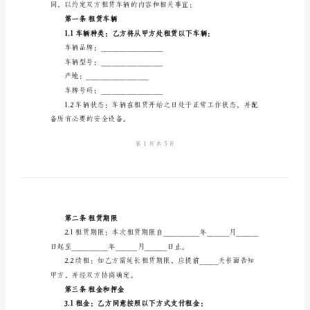
2024
地址：
年
电话：
新
身份证号码：
版
签约人：
车
乙方：（承租方）
辆
地址：
租
电话：
赁
身份证号码：
合
签约人：
同
车
辆
租