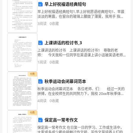
金。
地
早上好祝福语经典短句
址：
早上好祝福语经典短句1.早上好祝愿语经典短句1、早晨
淡淡的寒露，在窗台的玻璃上朦胧了薄雾，我用手 指画
上一个太阳，轻轻地打开窗，把暖和和祝愿，一起专心
电
3
阅读
0
收藏
送到 你那，盼望你冬天欢乐，早安。2、不见面不等于
话：
金。
上课讲话的检讨书_3
身
第四条使用和保养
上课讲话的检讨书 上课讲话的检讨书1 尊敬的老
份
师： 今天我和一位同学在英语课上讲小话被英语老师
发现了，我们一起被点名并站起来了。虽然被罚站了，
1
阅读
0
收藏
证
我和他仍然还在滔滔不绝的说话，英语老师生气了，我
号
付费
人使用。
秋季运动会闭幕词范本
码：
秋季运动会闭幕词范本 各位老师、们： 经过一天的
拼搏，在全校师生的共同努力下，我校 20xx年秋季体育
签
运动大会即将成功闭幕了，这是一次团结的大会，一次
4
阅读
0
收藏
成功的大会。是我校一次继往开来的体育盛会，
全规定。
约
付费
人：
保定高一常考作文
为
保定高一常考作文 在日复一日的学习、工作或生活中，
大家或多或少都会接触过作文吧，写作文是培养人们的