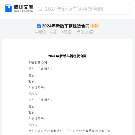
2024
2024年新版车辆租赁合同
年
2024年新版车辆租赁合同
付费
新
4
阅读
收藏
（
来自
：
尚阅文库
）
版
车
辆
租
赁
合
车辆租赁合同
同
甲方：（出租方）